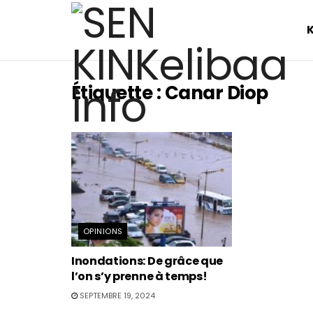
Étiquette :
Canar Diop
OPINIONS
Inondations: De grâce que
l’on s’y prenne à temps!
SEPTEMBRE 19, 2024