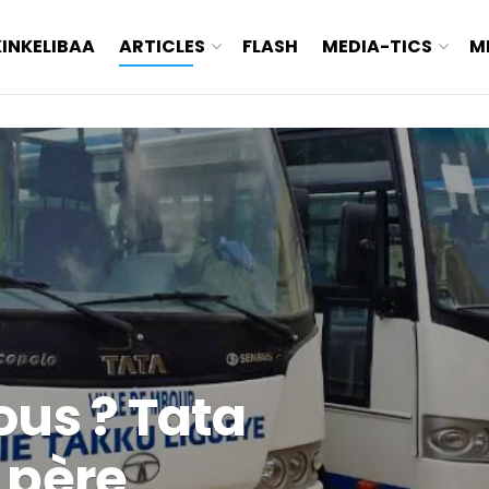
KINKELIBAA
ARTICLES
FLASH
MEDIA-TICS
M
ous ? Tata
 père