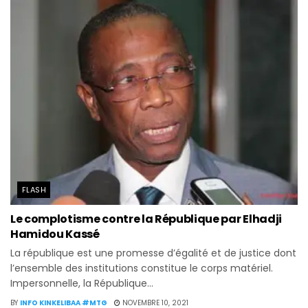
FLASH
Le complotisme contre la République par Elhadji
Hamidou Kassé
La république est une promesse d’égalité et de justice dont
l’ensemble des institutions constitue le corps matériel.
Impersonnelle, la République...
BY
INFO KINKELIBAA #MTG
NOVEMBRE 10, 2021