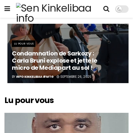
LU POUR VOUS
Condamnation de Sarkozy :
Carla Bruni explose et jette le
micro de Mediapart au sol !
BY
INFO KINKELIBAA #MTG
SEPTEMBRE 26, 2025
Lu pour vous