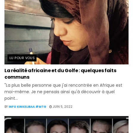
LU POUR VOUS
La réalité africaine et du Golfe : quelques faits
communs
"La plus belle personne que j'ai rencontrée en Afrique est
moi-même. Je ne pensais ainsi qu'à découvrir à quel
point...
BY
INFO KINKELIBAA #MTG
JUIN 5, 2022