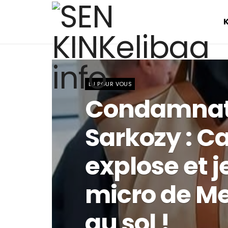
LU POUR VOUS
Condamnat
Sarkozy : Ca
explose et j
micro de M
au sol !