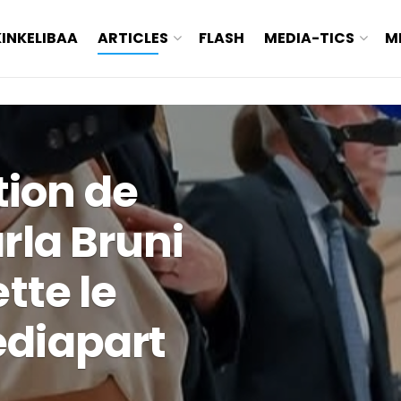
KINKELIBAA
ARTICLES
FLASH
MEDIA-TICS
M
ion de
rla Bruni
ette le
ediapart