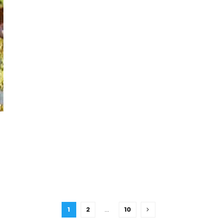
1
2
…
10