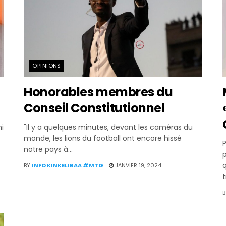
OPINIONS
Honorables membres du
Conseil Constitutionnel
i
"Il y a quelques minutes, devant les caméras du
monde, les lions du football ont encore hissé
notre pays à...
q
BY
INFO KINKELIBAA #MTG
JANVIER 19, 2024
t
B