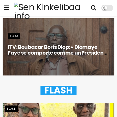
A LA UNE
ITV: Boubacar Boris Diop: « Diomaye
Faye se comporte comme un Président
en fin de règne… »
FLASH
FLASH