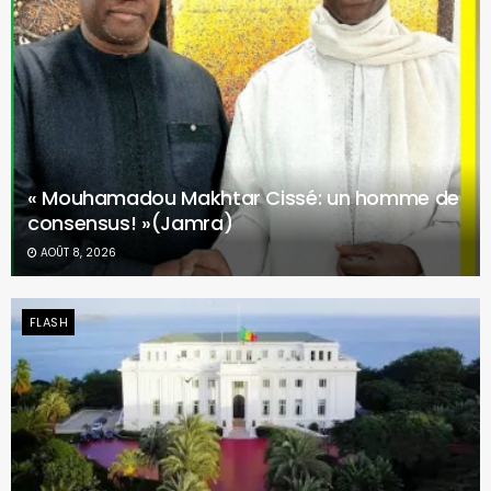
« Mouhamadou Makhtar Cissé: un homme de
consensus! »(Jamra)
AOÛT 8, 2026
FLASH