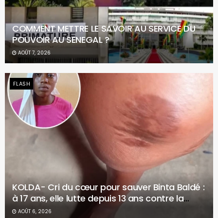
COMMENT METTRE LE SAVOIR AU SERVICE DU
POUVOIR AU SENEGAL ?
AOÛT 7, 2026
FLASH
KOLDA- Cri du cœur pour sauver Binta Baldé :
à 17 ans, elle lutte depuis 13 ans contre la
maladie
AOÛT 6, 2026