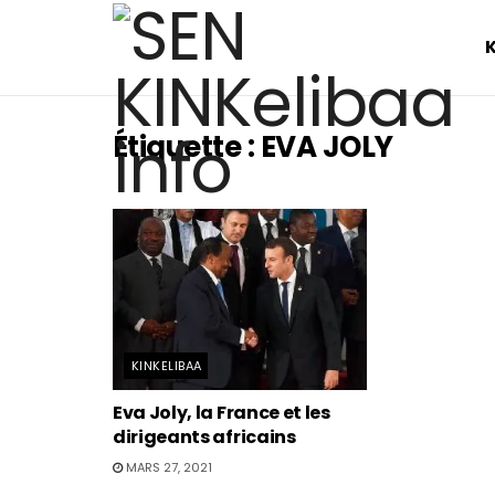
Étiquette :
EVA JOLY
KINKELIBAA
Eva Joly, la France et les
dirigeants africains
MARS 27, 2021