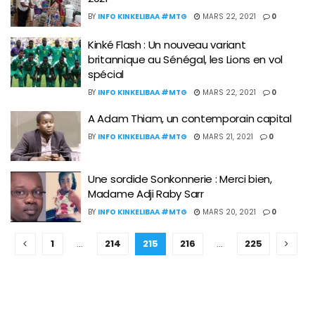
BY
INFO KINKELIBAA #MTG
MARS 22, 2021
0
Kinké Flash : Un nouveau variant
britannique au Sénégal, les Lions en vol
spécial
BY
INFO KINKELIBAA #MTG
MARS 22, 2021
0
A Adam Thiam, un contemporain capital
BY
INFO KINKELIBAA #MTG
MARS 21, 2021
0
Une sordide Sonkonnerie : Merci bien,
Madame Adji Raby Sarr
BY
INFO KINKELIBAA #MTG
MARS 20, 2021
0
1
…
214
215
216
…
225