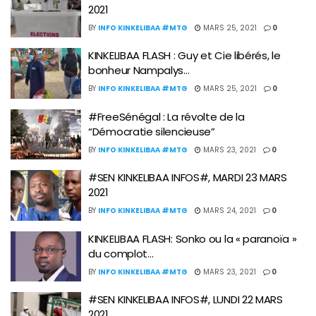
2021
BY
INFO KINKELIBAA #MTG
MARS 25, 2021
0
KINKELIBAA FLASH : Guy et Cie libérés, le
bonheur Nampalys…
BY
INFO KINKELIBAA #MTG
MARS 25, 2021
0
#FreeSénégal : La révolte de la
“Démocratie silencieuse”
BY
INFO KINKELIBAA #MTG
MARS 23, 2021
0
#SEN KINKELIBAA INFOS#, MARDI 23 MARS
2021
BY
INFO KINKELIBAA #MTG
MARS 24, 2021
0
KINKELIBAA FLASH: Sonko ou la « paranoïa »
du complot…
BY
INFO KINKELIBAA #MTG
MARS 23, 2021
0
#SEN KINKELIBAA INFOS#, LUNDI 22 MARS
2021