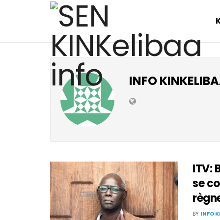
INFO KINKELIB
ITV: 
se c
règn
BY
INFO 