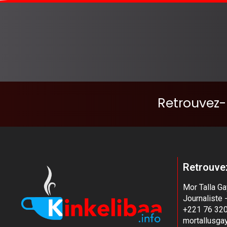
Retrouvez-
Retrouvez
Mor Talla G
Journaliste 
+221 76 320
mortallusg