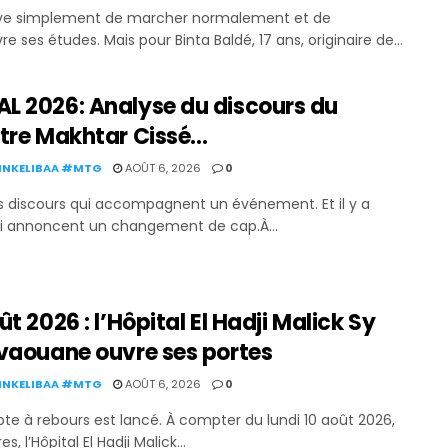
rêve simplement de marcher normalement et de
re ses études. Mais pour Binta Baldé, 17 ans, originaire de...
L 2026: Analyse du discours du
stre Makhtar Cissé…
KINKELIBAA #MTG
AOÛT 6, 2026
0
des discours qui accompagnent un événement. Et il y a
i annoncent un changement de cap.À...
ût 2026 : l’Hôpital El Hadji Malick Sy
ivaouane ouvre ses portes
KINKELIBAA #MTG
AOÛT 6, 2026
0
te à rebours est lancé. À compter du lundi 10 août 2026,
s, l’Hôpital El Hadji Malick...