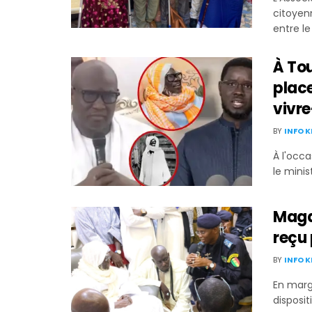
citoyen
entre le
À To
place
vivr
BY
INFO 
À l'occ
le minis
Magal
reçu 
BY
INFO 
En marg
disposit