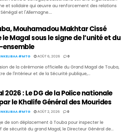
ne et solidaire qui œuvre au renforcement des relations
 Sénégal et l'Allemagne....
uba, Mouhamadou Makhtar Cissé
 le Magal sous le signe de l’unité et du
e-ensemble
KINKELIBAA #MTG
AOÛT 6, 2026
0
asion de la cérémonie officielle du Grand Magal de Touba,
tre de l'Intérieur et de la Sécurité publique,...
 2026 : Le DG de la Police nationale
par le Khalife Général des Mourides
KINKELIBAA #MTG
AOÛT 2, 2026
0
e de son déplacement à Touba pour inspecter le
if de sécurité du grand Magal, le Directeur Général de...