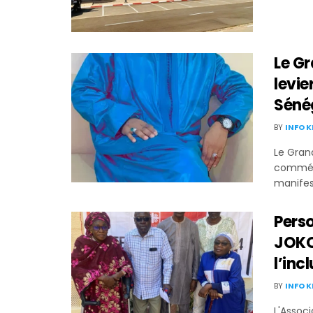
Le G
levie
Séné
BY
INFO 
Le Gran
commémo
manifes
Perso
JOKO
l’inc
BY
INFO 
L'Assoc