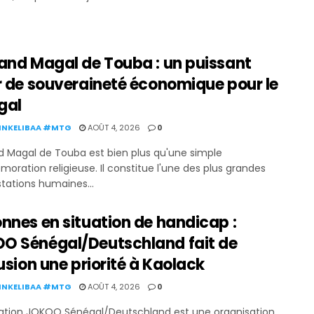
rand Magal de Touba : un puissant
r de souveraineté économique pour le
gal
KINKELIBAA #MTG
AOÛT 4, 2026
0
d Magal de Touba est bien plus qu'une simple
ration religieuse. Il constitue l'une des plus grandes
tations humaines...
nnes en situation de handicap :
O Sénégal/Deutschland fait de
lusion une priorité à Kaolack
KINKELIBAA #MTG
AOÛT 4, 2026
0
iation JOKOO Sénégal/Deutschland est une organisation