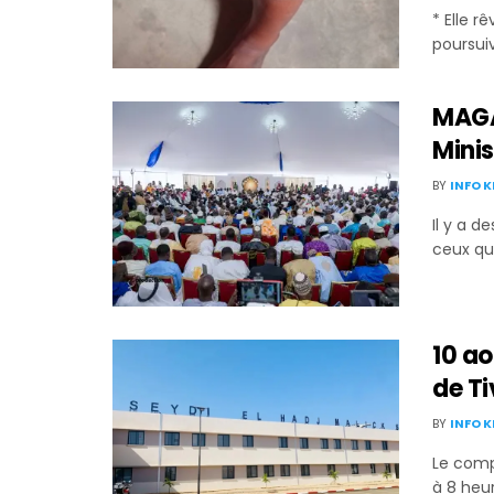
* Elle 
poursuiv
MAGA
Mini
BY
INFO 
Il y a 
ceux qu
10 ao
de T
BY
INFO 
Le comp
à 8 heure