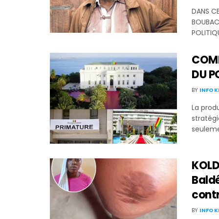
DANS CE
BOUBACA
POLITIQU
COMM
DU P
BY
INFO 
La prod
stratégi
seulemen
KOLD
Baldé
contr
BY
INFO 