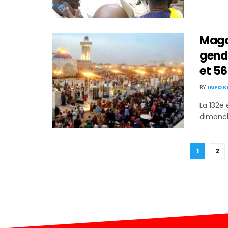
Magal
gend
et 5
BY
INFO 
La 132e
dimanch
1
2