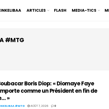
KINKELIBAA
ARTICLES
FLASH
MEDIA-TICS
M
AA #MTG
Boubacar Boris Diop: « Diomaye Faye
omporte comme un Président en fin de
e… »
KINKELIBAA #MTG
AOÛT 7, 2026
0