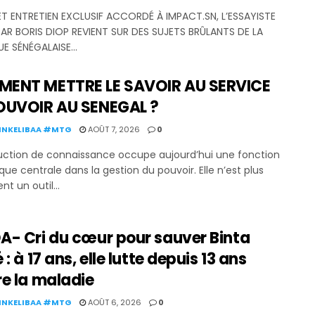
T ENTRETIEN EXCLUSIF ACCORDÉ À IMPACT.SN, L’ESSAYISTE
R BORIS DIOP REVIENT SUR DES SUJETS BRÛLANTS DE LA
E SÉNÉGALAISE...
ENT METTRE LE SAVOIR AU SERVICE
OUVOIR AU SENEGAL ?
KINKELIBAA #MTG
AOÛT 7, 2026
0
uction de connaissance occupe aujourd’hui une fonction
que centrale dans la gestion du pouvoir. Elle n’est plus
t un outil...
A- Cri du cœur pour sauver Binta
 : à 17 ans, elle lutte depuis 13 ans
e la maladie
KINKELIBAA #MTG
AOÛT 6, 2026
0