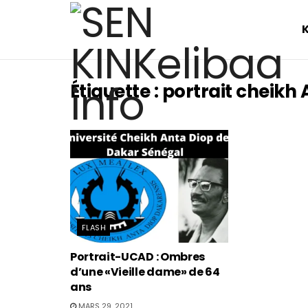
Étiquette :
portrait cheikh
FLASH
Portrait-UCAD : Ombres
d’une «Vieille dame» de 64
ans
MARS 29, 2021