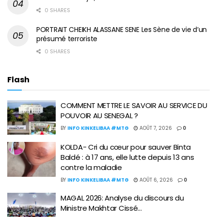
0 SHARES
PORTRAIT CHEIKH ALASSANE SENE Les Sène de vie d’un
présumé terroriste
0 SHARES
Flash
COMMENT METTRE LE SAVOIR AU SERVICE DU
POUVOIR AU SENEGAL ?
BY
INFO KINKELIBAA #MTG
AOÛT 7, 2026
0
KOLDA- Cri du cœur pour sauver Binta
Baldé : à 17 ans, elle lutte depuis 13 ans
contre la maladie
BY
INFO KINKELIBAA #MTG
AOÛT 6, 2026
0
MAGAL 2026: Analyse du discours du
Ministre Makhtar Cissé…