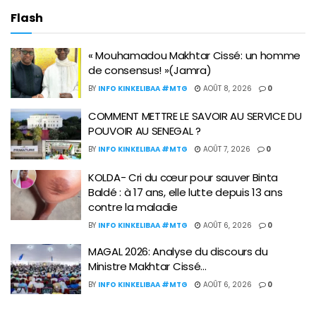
Flash
« Mouhamadou Makhtar Cissé: un homme
de consensus! »(Jamra)
BY
INFO KINKELIBAA #MTG
AOÛT 8, 2026
0
COMMENT METTRE LE SAVOIR AU SERVICE DU
POUVOIR AU SENEGAL ?
BY
INFO KINKELIBAA #MTG
AOÛT 7, 2026
0
KOLDA- Cri du cœur pour sauver Binta
Baldé : à 17 ans, elle lutte depuis 13 ans
contre la maladie
BY
INFO KINKELIBAA #MTG
AOÛT 6, 2026
0
MAGAL 2026: Analyse du discours du
Ministre Makhtar Cissé…
BY
INFO KINKELIBAA #MTG
AOÛT 6, 2026
0