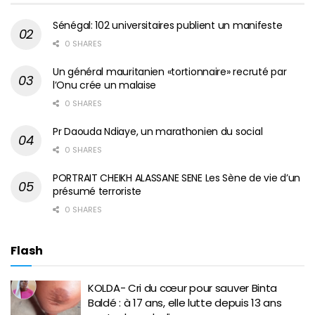
Sénégal: 102 universitaires publient un manifeste
0 SHARES
Un général mauritanien «tortionnaire» recruté par
l’Onu crée un malaise
0 SHARES
Pr Daouda Ndiaye, un marathonien du social
0 SHARES
PORTRAIT CHEIKH ALASSANE SENE Les Sène de vie d’un
présumé terroriste
0 SHARES
Flash
KOLDA- Cri du cœur pour sauver Binta
Baldé : à 17 ans, elle lutte depuis 13 ans