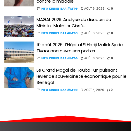
contre la maladie
BY
INFO KINKELIBAA #MTG
AOÛT 6, 2026
0
MAGAL 2026: Analyse du discours du
Ministre Makhtar Cissé…
BY
INFO KINKELIBAA #MTG
AOÛT 6, 2026
0
10 août 2026 : l’Hôpital El Hadji Malick Sy de
Tivaouane ouvre ses portes
BY
INFO KINKELIBAA #MTG
AOÛT 6, 2026
0
Le Grand Magal de Touba : un puissant
levier de souveraineté économique pour le
Sénégal
BY
INFO KINKELIBAA #MTG
AOÛT 4, 2026
0