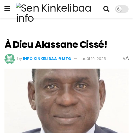
À Dieu Alassane Cissé!
A
by
INFO KINKELIBAA #MTG
août 19, 2025
A