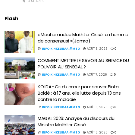
0 SHARES
Flash
« Mouhamadou Makhtar Cissé: un homme
de consensus! »(Jamra)
BY
INFO KINKELIBAA #MTG
AOÛT 8, 2026
0
COMMENT METTRE LE SAVOIR AU SERVICE DU
POUVOIR AU SENEGAL ?
BY
INFO KINKELIBAA #MTG
AOÛT 7, 2026
0
KOLDA- Cri du cœur pour sauver Binta
Baldé : à 17 ans, elle lutte depuis 13 ans
contre la maladie
BY
INFO KINKELIBAA #MTG
AOÛT 6, 2026
0
MAGAL 2026: Analyse du discours du
Ministre Makhtar Cissé…
BY
INFO KINKELIBAA #MTG
AOÛT 6, 2026
0