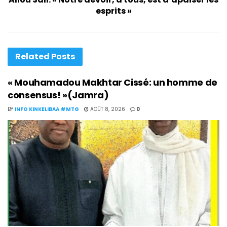
esprits »
Related
Posts
« Mouhamadou Makhtar Cissé: un homme de
consensus! »(Jamra)
BY
INFO KINKELIBAA #MTG
AOÛT 8, 2026
0