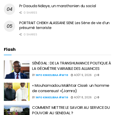
Pr Daouda Ndiaye, un marathonien du social
0 SHARES
PORTRAIT CHEIKH ALASSANE SENE Les Sène de vie d’un
présumé terroriste
0 SHARES
Flash
SÉNÉGAL : DE LA TRANSHUMANCE POLITIQUE À
LA GÉOMÉTRIE VARIABLE DES ALLIANCES
BY
INFO KINKELIBAA #MTG
AOÛT 9, 2026
0
« Mouhamadou Makhtar Cissé: un homme
de consensus! »(Jamra)
BY
INFO KINKELIBAA #MTG
AOÛT 8, 2026
0
COMMENT METTRE LE SAVOIR AU SERVICE DU
POUVOIR AU SENEGAL ?