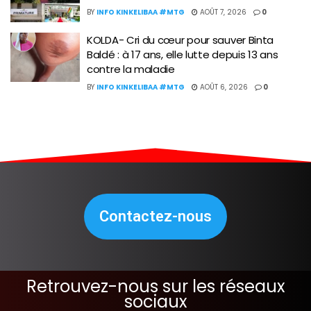
BY
INFO KINKELIBAA #MTG
AOÛT 7, 2026
0
KOLDA- Cri du cœur pour sauver Binta
Baldé : à 17 ans, elle lutte depuis 13 ans
contre la maladie
BY
INFO KINKELIBAA #MTG
AOÛT 6, 2026
0
Contactez-nous
Retrouvez-nous sur les réseaux
sociaux