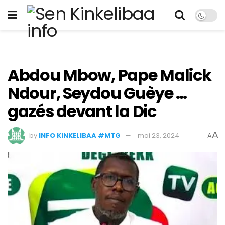
Abdou Mbow, Pape Malick
Ndour, Seydou Guèye …
gazés devant la Dic
A
by
INFO KINKELIBAA #MTG
mai 23, 2024
A