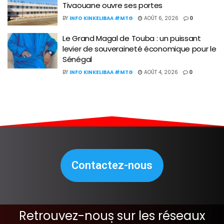
Tivaouane ouvre ses portes
BY
INFO KINKELIBAA #MTG
AOÛT 6, 2026
0
Le Grand Magal de Touba : un puissant
levier de souveraineté économique pour le
Sénégal
BY
INFO KINKELIBAA #MTG
AOÛT 4, 2026
0
Contactez-nous
Retrouvez-nous sur les réseaux