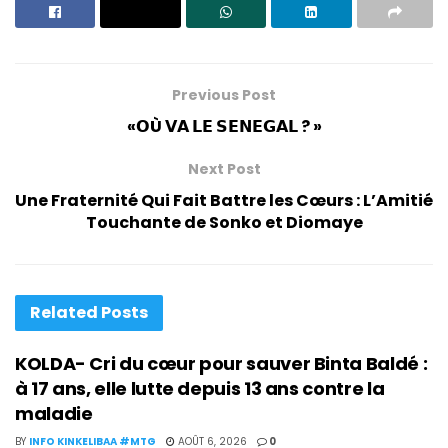
Previous Post
«𝗢Ù 𝗩𝗔 𝗟𝗘 𝗦𝗘𝗡𝗘𝗚𝗔𝗟 ? »
Next Post
Une Fraternité Qui Fait Battre les Cœurs : L’Amitié
Touchante de Sonko et Diomaye
Related
Posts
KOLDA- Cri du cœur pour sauver Binta Baldé :
à 17 ans, elle lutte depuis 13 ans contre la
maladie
BY
INFO KINKELIBAA #MTG
AOÛT 6, 2026
0