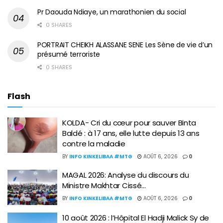
Pr Daouda Ndiaye, un marathonien du social
0 SHARES
PORTRAIT CHEIKH ALASSANE SENE Les Sène de vie d’un
présumé terroriste
0 SHARES
Flash
KOLDA- Cri du cœur pour sauver Binta
Baldé : à 17 ans, elle lutte depuis 13 ans
contre la maladie
BY
INFO KINKELIBAA #MTG
AOÛT 6, 2026
0
MAGAL 2026: Analyse du discours du
Ministre Makhtar Cissé…
BY
INFO KINKELIBAA #MTG
AOÛT 6, 2026
0
10 août 2026 : l’Hôpital El Hadji Malick Sy de