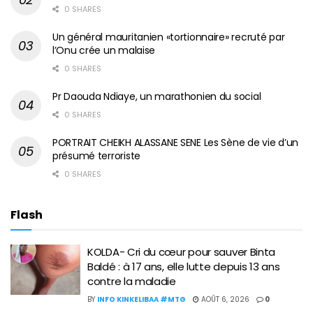
0 SHARES
Un général mauritanien «tortionnaire» recruté par
l’Onu crée un malaise
0 SHARES
Pr Daouda Ndiaye, un marathonien du social
0 SHARES
PORTRAIT CHEIKH ALASSANE SENE Les Sène de vie d’un
présumé terroriste
0 SHARES
Flash
KOLDA- Cri du cœur pour sauver Binta
Baldé : à 17 ans, elle lutte depuis 13 ans
contre la maladie
BY
INFO KINKELIBAA #MTG
AOÛT 6, 2026
0