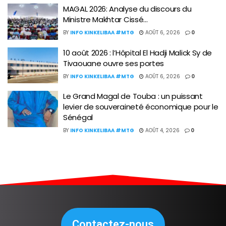
MAGAL 2026: Analyse du discours du
Ministre Makhtar Cissé…
BY
INFO KINKELIBAA #MTG
AOÛT 6, 2026
0
10 août 2026 : l’Hôpital El Hadji Malick Sy de
Tivaouane ouvre ses portes
BY
INFO KINKELIBAA #MTG
AOÛT 6, 2026
0
Le Grand Magal de Touba : un puissant
levier de souveraineté économique pour le
Sénégal
BY
INFO KINKELIBAA #MTG
AOÛT 4, 2026
0
Contactez-nous