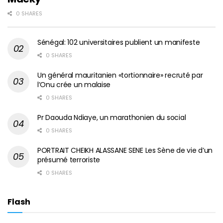
0 SHARES
Sénégal: 102 universitaires publient un manifeste
0 SHARES
Un général mauritanien «tortionnaire» recruté par
l’Onu crée un malaise
0 SHARES
Pr Daouda Ndiaye, un marathonien du social
0 SHARES
PORTRAIT CHEIKH ALASSANE SENE Les Sène de vie d’un
présumé terroriste
0 SHARES
Flash