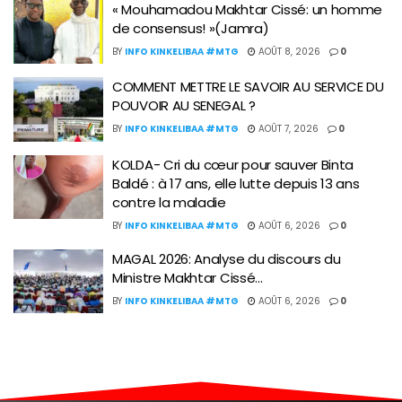
« Mouhamadou Makhtar Cissé: un homme
de consensus! »(Jamra)
BY
INFO KINKELIBAA #MTG
AOÛT 8, 2026
0
COMMENT METTRE LE SAVOIR AU SERVICE DU
POUVOIR AU SENEGAL ?
BY
INFO KINKELIBAA #MTG
AOÛT 7, 2026
0
KOLDA- Cri du cœur pour sauver Binta
Baldé : à 17 ans, elle lutte depuis 13 ans
contre la maladie
BY
INFO KINKELIBAA #MTG
AOÛT 6, 2026
0
MAGAL 2026: Analyse du discours du
Ministre Makhtar Cissé…
BY
INFO KINKELIBAA #MTG
AOÛT 6, 2026
0