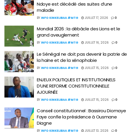
Ndoye est décédé des suites d’une
maladie
BY
INFO KINKELIBAA #MTG
JUILLET 17, 2026
0
Mondial 2026 : la débâcle des Lions et le
grand aveuglement
BY
INFO KINKELIBAA #MTG
JUILLET 16, 2026
0
Le Sénégal ne doit pas devenir la patrie de
la haine et de la xénophobie
BY
INFO KINKELIBAA #MTG
JUILLET 15, 2026
0
ENJEUX POLITIQUES ET INSTITUTIONNELS
D’UNE REFORME CONSTITUTIONNELLE
AJOURNÉE
BY
INFO KINKELIBAA #MTG
JUILLET 15, 2026
0
Conseil constitutionnel : Bassirou Diomaye
Faye confie la présidence à Ousmane
Diagne
BY
INFO KINKELIBAA #MTG
JUILLET 13, 2026
0