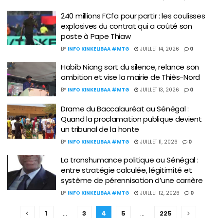
240 millions FCfa pour partir : les coulisses
explosives du contrat qui a coûté son
poste à Pape Thiaw
BY
INFO KINKELIBAA #MTG
JUILLET 14, 2026
0
Habib Niang sort du silence, relance son
ambition et vise la mairie de Thiès-Nord
BY
INFO KINKELIBAA #MTG
JUILLET 13, 2026
0
Drame du Baccalauréat au Sénégal :
Quand la proclamation publique devient
un tribunal de la honte
BY
INFO KINKELIBAA #MTG
JUILLET 11, 2026
0
La transhumance politique au Sénégal :
entre stratégie calculée, légitimité et
système de pérennisation d’une carrière
BY
INFO KINKELIBAA #MTG
JUILLET 12, 2026
0
1
…
3
4
5
…
225