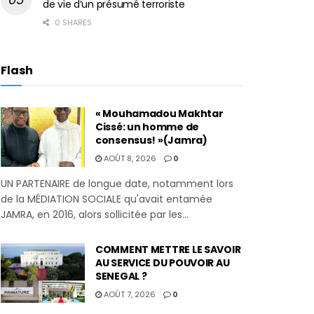
de vie d’un présumé terroriste
0 SHARES
Flash
« Mouhamadou Makhtar
Cissé: un homme de
consensus! »(Jamra)
AOÛT 8, 2026
0
UN PARTENAIRE de longue date, notamment lors
de la MÉDIATION SOCIALE qu'avait entamée
JAMRA, en 2016, alors sollicitée par les...
COMMENT METTRE LE SAVOIR
AU SERVICE DU POUVOIR AU
SENEGAL ?
AOÛT 7, 2026
0