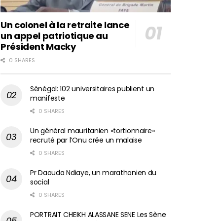
Un colonel à la retraite lance
un appel patriotique au
Président Macky
0 SHARES
Sénégal: 102 universitaires publient un
manifeste
0 SHARES
Un général mauritanien «tortionnaire»
recruté par l’Onu crée un malaise
0 SHARES
Pr Daouda Ndiaye, un marathonien du
social
0 SHARES
PORTRAIT CHEIKH ALASSANE SENE Les Sène