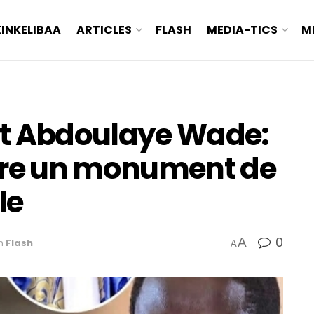
KINKELIBAA
ARTICLES
FLASH
MEDIA-TICS
M
dt Abdoulaye Wade:
re un monument de
le
0
A
n
Flash
A