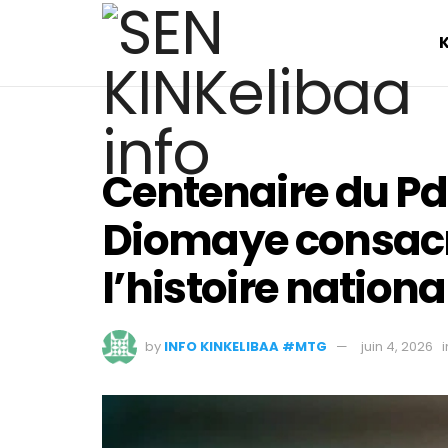
Centenaire du P
Diomaye consac
l’histoire nationa
by
INFO KINKELIBAA #MTG
juin 4, 2026
i