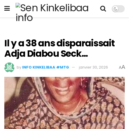
Il y a 38 ans disparaissait
Adja Diabou Seck…
A
by
INFO KINKELIBAA #MTG
janvier 30, 2026
A