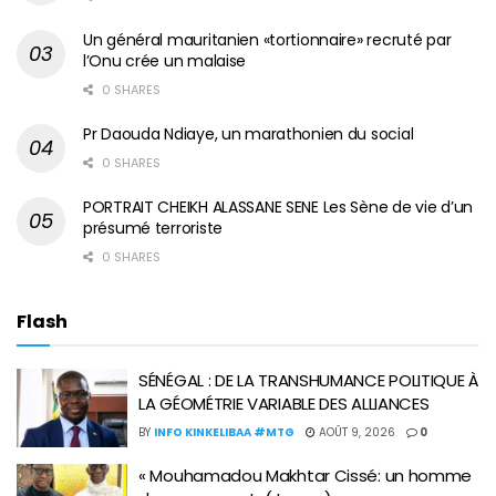
Un général mauritanien «tortionnaire» recruté par
l’Onu crée un malaise
0 SHARES
Pr Daouda Ndiaye, un marathonien du social
0 SHARES
PORTRAIT CHEIKH ALASSANE SENE Les Sène de vie d’un
présumé terroriste
0 SHARES
Flash
SÉNÉGAL : DE LA TRANSHUMANCE POLITIQUE À
LA GÉOMÉTRIE VARIABLE DES ALLIANCES
BY
INFO KINKELIBAA #MTG
AOÛT 9, 2026
0
« Mouhamadou Makhtar Cissé: un homme