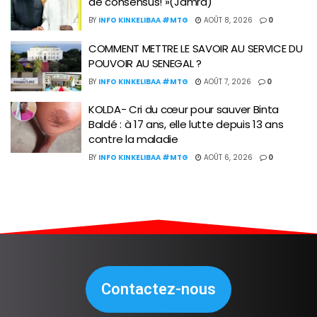
de consensus! »(Jamra)
BY
INFO KINKELIBAA #MTG
AOÛT 8, 2026
0
COMMENT METTRE LE SAVOIR AU SERVICE DU
POUVOIR AU SENEGAL ?
BY
INFO KINKELIBAA #MTG
AOÛT 7, 2026
0
KOLDA- Cri du cœur pour sauver Binta
Baldé : à 17 ans, elle lutte depuis 13 ans
contre la maladie
BY
INFO KINKELIBAA #MTG
AOÛT 6, 2026
0
Contactez-nous