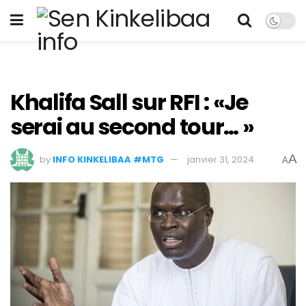
Khalifa Sall sur RFI : «Je
serai au second tour… »
A
by
INFO KINKELIBAA #MTG
janvier 31, 2024
A