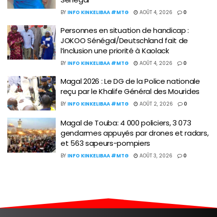
BY
INFO KINKELIBAA #MTG
AOÛT 4, 2026
0
Personnes en situation de handicap :
JOKOO Sénégal/Deutschland fait de
l’inclusion une priorité à Kaolack
BY
INFO KINKELIBAA #MTG
AOÛT 4, 2026
0
Magal 2026 : Le DG de la Police nationale
reçu par le Khalife Général des Mourides
BY
INFO KINKELIBAA #MTG
AOÛT 2, 2026
0
Magal de Touba: 4 000 policiers, 3 073
gendarmes appuyés par drones et radars,
et 563 sapeurs-pompiers
BY
INFO KINKELIBAA #MTG
AOÛT 3, 2026
0