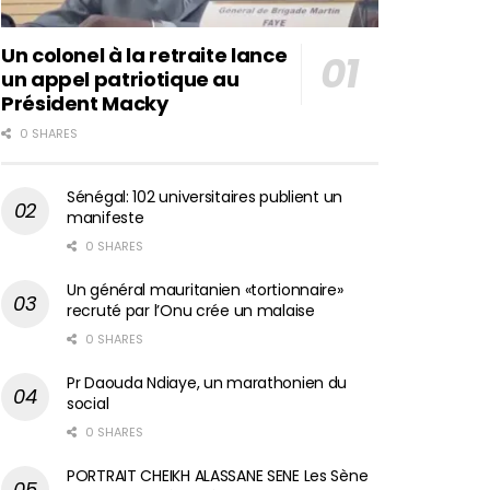
Un colonel à la retraite lance
un appel patriotique au
Président Macky
0 SHARES
Sénégal: 102 universitaires publient un
manifeste
0 SHARES
Un général mauritanien «tortionnaire»
recruté par l’Onu crée un malaise
0 SHARES
Pr Daouda Ndiaye, un marathonien du
social
0 SHARES
PORTRAIT CHEIKH ALASSANE SENE Les Sène