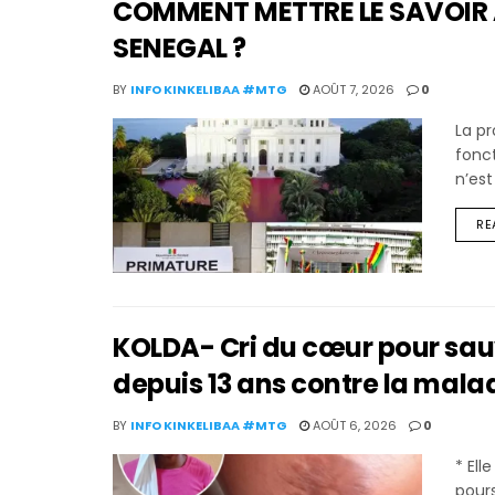
COMMENT METTRE LE SAVOIR 
SENEGAL ?
BY
INFO KINKELIBAA #MTG
AOÛT 7, 2026
0
La p
fonct
n’est
RE
KOLDA- Cri du cœur pour sauver
depuis 13 ans contre la mala
BY
INFO KINKELIBAA #MTG
AOÛT 6, 2026
0
* El
pours