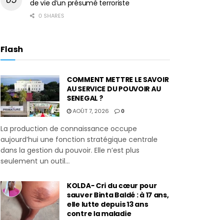
de vie d’un présumé terroriste
0 SHARES
Flash
COMMENT METTRE LE SAVOIR
AU SERVICE DU POUVOIR AU
SENEGAL ?
AOÛT 7, 2026
0
La production de connaissance occupe
aujourd’hui une fonction stratégique centrale
dans la gestion du pouvoir. Elle n’est plus
seulement un outil...
KOLDA- Cri du cœur pour
sauver Binta Baldé : à 17 ans,
elle lutte depuis 13 ans
contre la maladie