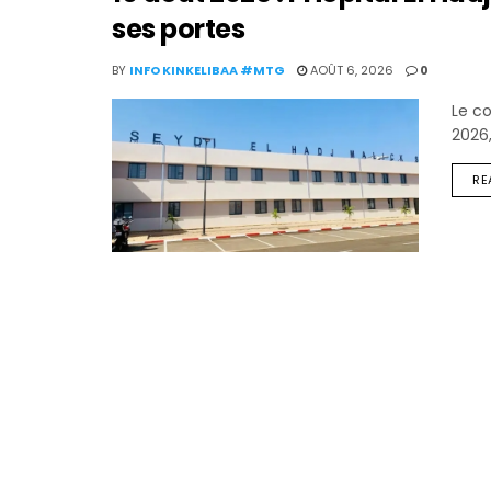
ses portes
BY
INFO KINKELIBAA #MTG
AOÛT 6, 2026
0
Le co
2026,
RE