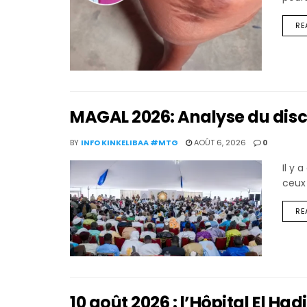
RE
MAGAL 2026: Analyse du disc
BY
INFO KINKELIBAA #MTG
AOÛT 6, 2026
0
Il y 
ceux
RE
10 août 2026 : l’Hôpital El Ha