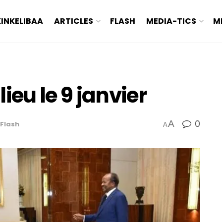
KINKELIBAA
ARTICLES
FLASH
MEDIA-TICS
M
ieu le 9 janvier
0
A
Flash
A