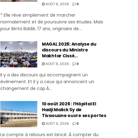
AOÛT 6, 2026
0
* Elle rêve simplement de marcher
normalement et de poursuivre ses études. Mais
pour Binta Baldé, 17 ans, originaire de...
MAGAL 2026: Analyse du
discours du Ministre
Makhtar Cissé…
AOÛT 6, 2026
0
Il y a des discours qui accompagnent un
événement. Et il y a ceux qui annoncent un
changement de cap.À...
10 août 2026 : l’Hôpital El
Hadji Malick Sy de
Tivaouane ouvre ses portes
AOÛT 6, 2026
0
Le compte à rebours est lancé. À compter du