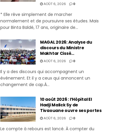
AOÛT 6, 2026
0
* Elle rêve simplement de marcher
normalement et de poursuivre ses études. Mais
pour Binta Baldé, 17 ans, originaire de...
MAGAL 2026: Analyse du
discours du Ministre
Makhtar Cissé…
AOÛT 6, 2026
0
Il y a des discours qui accompagnent un
événement. Et il y a ceux qui annoncent un
changement de cap.À...
10 août 2026 : l’Hôpital El
Hadji Malick Sy de
Tivaouane ouvre ses portes
AOÛT 6, 2026
0
Le compte à rebours est lancé. À compter du