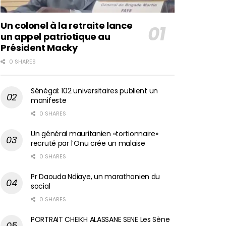
Un colonel à la retraite lance
un appel patriotique au
Président Macky
0 SHARES
Sénégal: 102 universitaires publient un
manifeste
0 SHARES
Un général mauritanien «tortionnaire»
recruté par l’Onu crée un malaise
0 SHARES
Pr Daouda Ndiaye, un marathonien du
social
0 SHARES
PORTRAIT CHEIKH ALASSANE SENE Les Sène