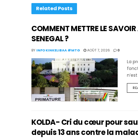
Related
Posts
COMMENT METTRE LE SAVOIR 
SENEGAL ?
BY
INFO KINKELIBAA #MTG
AOÛT 7, 2026
0
La p
fonct
n’est
RE
KOLDA- Cri du cœur pour sauver
depuis 13 ans contre la mala