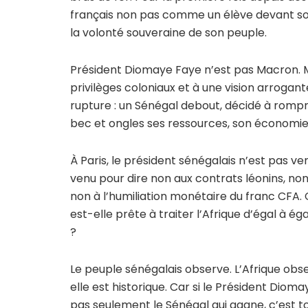
français non pas comme un élève devant s
la volonté souveraine de son peuple.
Président Diomaye Faye n’est pas Macron. 
privilèges coloniaux et à une vision arrogante
rupture : un Sénégal debout, décidé à romp
bec et ongles ses ressources, son économie 
À Paris, le président sénégalais n’est pas ve
venu pour dire non aux contrats léonins, non
non à l’humiliation monétaire du franc CFA.
est-elle prête à traiter l’Afrique d’égal à ég
?
Le peuple sénégalais observe. L’Afrique obse
elle est historique. Car si le Président Diom
pas seulement le Sénégal qui gagne, c’est t