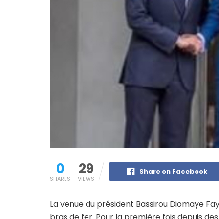
0
29
Share on Facebook
SHARES
VIEWS
La venue du président Bassirou Diomaye Faye 
bras de fer. Pour la première fois depuis des