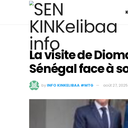
La visite de Dioma
Sénégal face à s
by
INFO KINKELIBAA #MTG
août 27, 2025