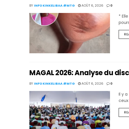
BY
INFO KINKELIBAA #MTG
AOÛT 6, 2026
0
* El
pours
RE
MAGAL 2026: Analyse du disc
BY
INFO KINKELIBAA #MTG
AOÛT 6, 2026
0
Il y 
ceux
RE