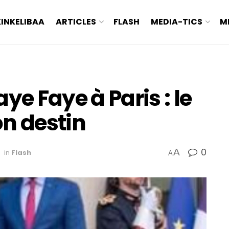
KINKELIBAA
ARTICLES
FLASH
MEDIA-TICS
M
ye Faye à Paris : le
on destin
0
A
in
Flash
A