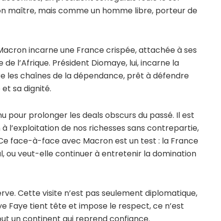
on maître, mais comme un homme libre, porteur de
Macron incarne une France crispée, attachée à ses
 de l’Afrique. Président Diomaye, lui, incarne la
re les chaînes de la dépendance, prêt à défendre
et sa dignité.
nu pour prolonger les deals obscurs du passé. Il est
 à l’exploitation de nos richesses sans contrepartie,
 Ce face-à-face avec Macron est un test : la France
al, ou veut-elle continuer à entretenir la domination
rve. Cette visite n’est pas seulement diplomatique,
aye Faye tient tête et impose le respect, ce n’est
out un continent qui reprend confiance.