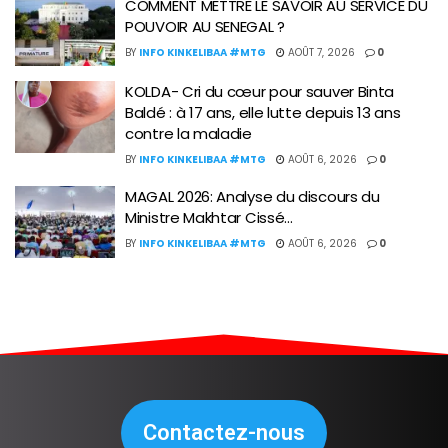
COMMENT METTRE LE SAVOIR AU SERVICE DU
POUVOIR AU SENEGAL ?
BY
INFO KINKELIBAA #MTG
AOÛT 7, 2026
0
KOLDA- Cri du cœur pour sauver Binta
Baldé : à 17 ans, elle lutte depuis 13 ans
contre la maladie
BY
INFO KINKELIBAA #MTG
AOÛT 6, 2026
0
MAGAL 2026: Analyse du discours du
Ministre Makhtar Cissé…
BY
INFO KINKELIBAA #MTG
AOÛT 6, 2026
0
Contactez-nous