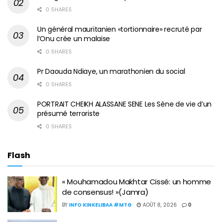
0 SHARES
Un général mauritanien «tortionnaire» recruté par
l’Onu crée un malaise
0 SHARES
Pr Daouda Ndiaye, un marathonien du social
0 SHARES
PORTRAIT CHEIKH ALASSANE SENE Les Sène de vie d’un
présumé terroriste
0 SHARES
Flash
« Mouhamadou Makhtar Cissé: un homme
de consensus! »(Jamra)
BY
INFO KINKELIBAA #MTG
AOÛT 8, 2026
0