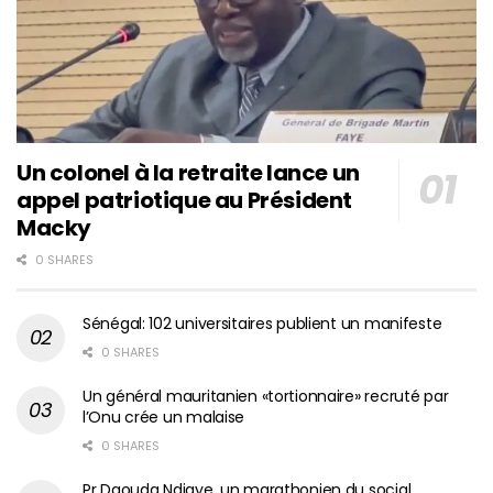
Un colonel à la retraite lance un
appel patriotique au Président
Macky
0 SHARES
Sénégal: 102 universitaires publient un manifeste
0 SHARES
Un général mauritanien «tortionnaire» recruté par
l’Onu crée un malaise
0 SHARES
Pr Daouda Ndiaye, un marathonien du social