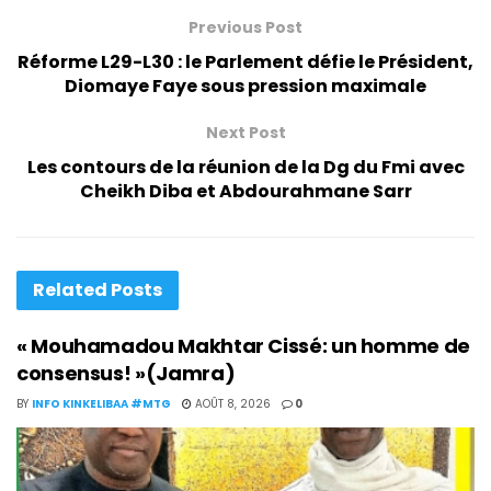
Previous Post
Réforme L29-L30 : le Parlement défie le Président,
Diomaye Faye sous pression maximale
Next Post
Les contours de la réunion de la Dg du Fmi avec
Cheikh Diba et Abdourahmane Sarr
Related
Posts
« Mouhamadou Makhtar Cissé: un homme de
consensus! »(Jamra)
BY
INFO KINKELIBAA #MTG
AOÛT 8, 2026
0