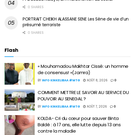
0 SHARES
PORTRAIT CHEIKH ALASSANE SENE Les Sène de vie d’un
présumé terroriste
0 SHARES
Flash
« Mouhamadou Makhtar Cissé: un homme
de consensus! »(Jamra)
BY
INFO KINKELIBAA #MTG
AOÛT 8, 2026
0
COMMENT METTRE LE SAVOIR AU SERVICE DU
POUVOIR AU SENEGAL ?
BY
INFO KINKELIBAA #MTG
AOÛT 7, 2026
0
KOLDA- Cri du cœur pour sauver Binta
Baldé : à 17 ans, elle lutte depuis 13 ans
contre la maladie