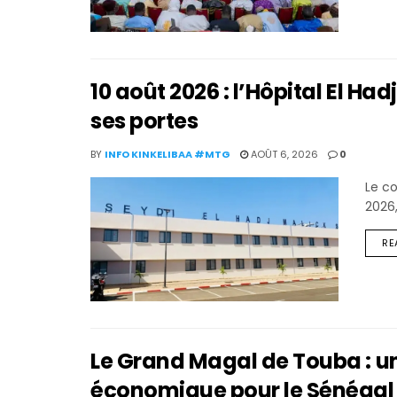
10 août 2026 : l’Hôpital El Ha
ses portes
BY
INFO KINKELIBAA #MTG
AOÛT 6, 2026
0
Le co
2026,
RE
Le Grand Magal de Touba : un
économique pour le Sénégal