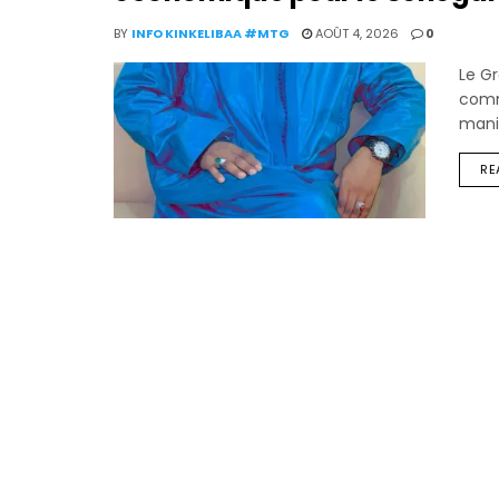
BY
INFO KINKELIBAA #MTG
AOÛT 4, 2026
0
Le G
commé
manif
RE