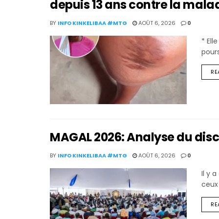
depuis 13 ans contre la mala
BY
INFO KINKELIBAA #MTG
AOÛT 6, 2026
0
* El
pours
RE
MAGAL 2026: Analyse du disc
BY
INFO KINKELIBAA #MTG
AOÛT 6, 2026
0
Il y 
ceux
RE