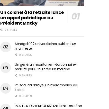
Un colonel à la retraite lance
un appel patriotique au
Président Macky
0 SHARES
Sénégal: 102 universitaires publient un
manifeste
0 SHARES
Un général mauritanien «tortionnaire»
recruté par l’Onu crée un malaise
0 SHARES
Pr Daouda Ndiaye, un marathonien du
social
0 SHARES
PORTRAIT CHEIKH ALASSANE SENE Les Sène