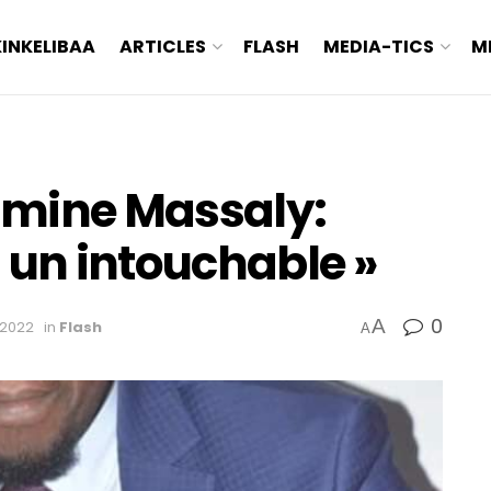
KINKELIBAA
ARTICLES
FLASH
MEDIA-TICS
M
mine Massaly:
 un intouchable »
0
A
 2022
in
Flash
A