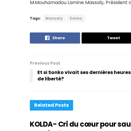
M.Mouhamadou Lamine Massaly, Président du 
Tags:
Massaly
Sonko
Share
Tweet
Previous Post
Et si Sonko vivait ses dernières heures
de liberté?
Related
Posts
KOLDA- Cri du cœur pour sauver