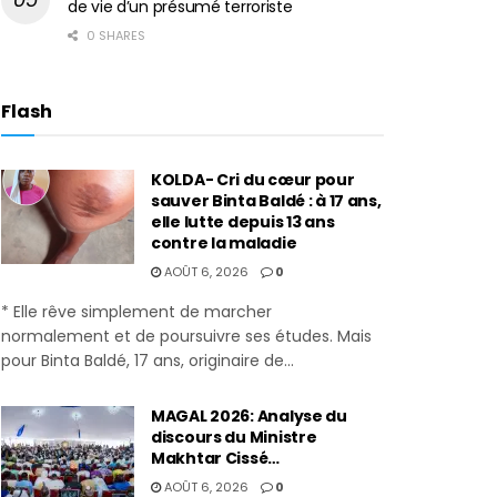
de vie d’un présumé terroriste
0 SHARES
Flash
KOLDA- Cri du cœur pour
sauver Binta Baldé : à 17 ans,
elle lutte depuis 13 ans
contre la maladie
AOÛT 6, 2026
0
* Elle rêve simplement de marcher
normalement et de poursuivre ses études. Mais
pour Binta Baldé, 17 ans, originaire de...
MAGAL 2026: Analyse du
discours du Ministre
Makhtar Cissé…
AOÛT 6, 2026
0