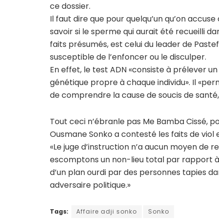
ce dossier.
Il faut dire que pour quelqu’un qu’on accuse
savoir si le sperme qui aurait été recueilli da
faits présumés, est celui du leader de Paste
susceptible de l’enfoncer ou le disculper.
En effet, le test ADN «consiste à prélever un
génétique propre à chaque individu». Il «per
de comprendre la cause de soucis de santé, o
Tout ceci n’ébranle pas Me Bamba Cissé, pour
Ousmane Sonko a contesté les faits de viol e
«Le juge d’instruction n’a aucun moyen de re
escomptons un non-lieu total par rapport à ce
d’un plan ourdi par des personnes tapies da
adversaire politique.»
Tags:
Affaire adji sonko
Sonko