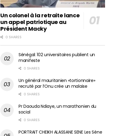
Un colonel à la retraite lance
un appel patriotique au
Président Macky
0 SHARES
Sénégal: 102 universitaires publient un
manifeste
0 SHARES
Un général mauritanien «tortionnaire»
recruté par l’Onu crée un malaise
0 SHARES
Pr Daouda Ndiaye, un marathonien du
social
0 SHARES
PORTRAIT CHEIKH ALASSANE SENE Les Sène