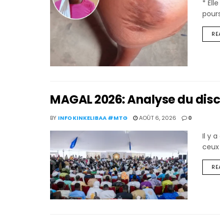
* El
pours
RE
MAGAL 2026: Analyse du disc
BY
INFO KINKELIBAA #MTG
AOÛT 6, 2026
0
Il y 
ceux
RE