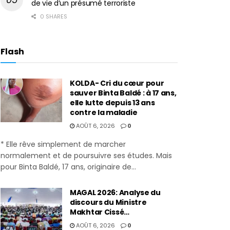
de vie d’un présumé terroriste
0 SHARES
Flash
KOLDA- Cri du cœur pour
sauver Binta Baldé : à 17 ans,
elle lutte depuis 13 ans
contre la maladie
AOÛT 6, 2026
0
* Elle rêve simplement de marcher
normalement et de poursuivre ses études. Mais
pour Binta Baldé, 17 ans, originaire de...
MAGAL 2026: Analyse du
discours du Ministre
Makhtar Cissé…
AOÛT 6, 2026
0