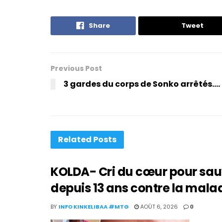
Share
Tweet
Previous Post
3 gardes du corps de Sonko arrêtés….
Related
Posts
KOLDA- Cri du cœur pour sauver
depuis 13 ans contre la mala
BY
INFO KINKELIBAA #MTG
AOÛT 6, 2026
0