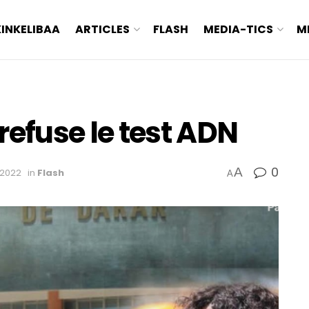
KINKELIBAA
ARTICLES
FLASH
MEDIA-TICS
M
fuse le test ADN
0
A
 2022
in
Flash
A