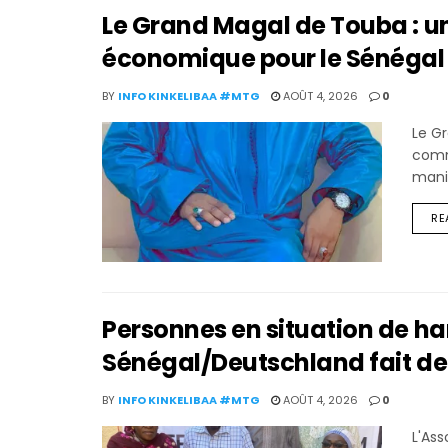
Le Grand Magal de Touba : un
économique pour le Sénégal
BY
INFO KINKELIBAA #MTG
AOÛT 4, 2026
0
Le G
commé
manif
RE
Personnes en situation de h
Sénégal/Deutschland fait de l
BY
INFO KINKELIBAA #MTG
AOÛT 4, 2026
0
L'As