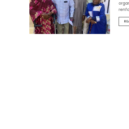
organ
renfo
RE