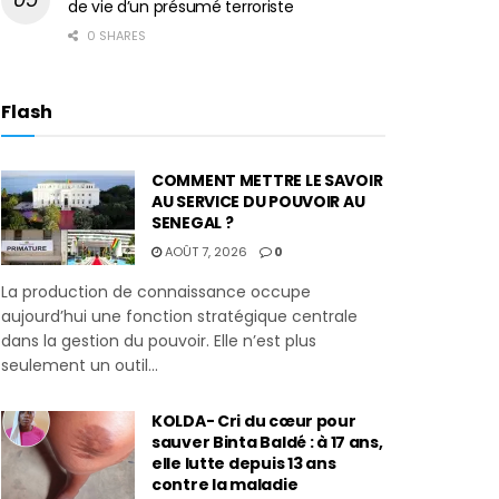
de vie d’un présumé terroriste
0 SHARES
Flash
COMMENT METTRE LE SAVOIR
AU SERVICE DU POUVOIR AU
SENEGAL ?
AOÛT 7, 2026
0
La production de connaissance occupe
aujourd’hui une fonction stratégique centrale
dans la gestion du pouvoir. Elle n’est plus
seulement un outil...
KOLDA- Cri du cœur pour
sauver Binta Baldé : à 17 ans,
elle lutte depuis 13 ans
contre la maladie