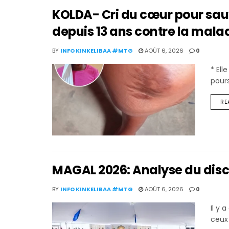
KOLDA- Cri du cœur pour sauver
depuis 13 ans contre la mala
BY
INFO KINKELIBAA #MTG
AOÛT 6, 2026
0
* El
pours
RE
MAGAL 2026: Analyse du disc
BY
INFO KINKELIBAA #MTG
AOÛT 6, 2026
0
Il y 
ceux