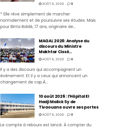
AOÛT 6, 2026
0
* Elle rêve simplement de marcher
normalement et de poursuivre ses études. Mais
pour Binta Baldé, 17 ans, originaire de...
MAGAL 2026: Analyse du
discours du Ministre
Makhtar Cissé…
AOÛT 6, 2026
0
Il y a des discours qui accompagnent un
événement. Et il y a ceux qui annoncent un
changement de cap.À...
10 août 2026 : l’Hôpital El
Hadji Malick Sy de
Tivaouane ouvre ses portes
AOÛT 6, 2026
0
Le compte à rebours est lancé. À compter du