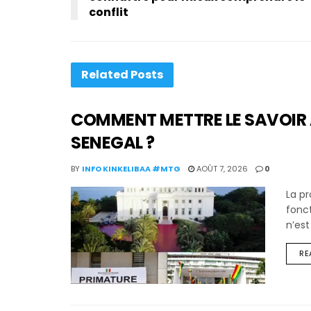
conflit
Related
Posts
COMMENT METTRE LE SAVOIR 
SENEGAL ?
BY
INFO KINKELIBAA #MTG
AOÛT 7, 2026
0
La p
fonct
n’est
RE