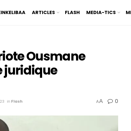
KINKELIBAA
ARTICLES
FLASH
MEDIA-TICS
M
triote Ousmane
e juridique
0
A
023
in
Flash
A