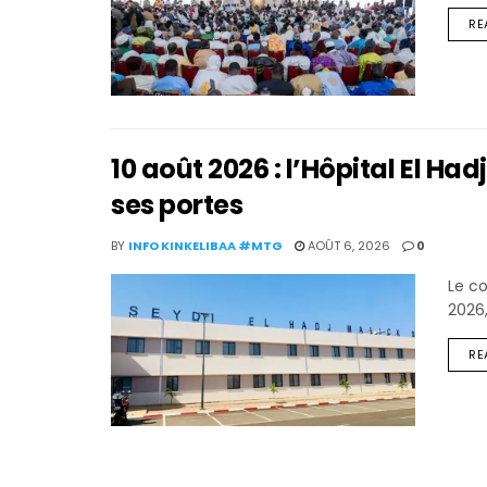
RE
10 août 2026 : l’Hôpital El Ha
ses portes
BY
INFO KINKELIBAA #MTG
AOÛT 6, 2026
0
Le co
2026,
RE