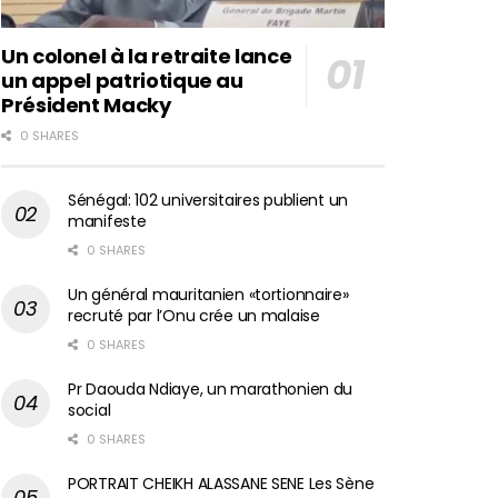
Un colonel à la retraite lance
un appel patriotique au
Président Macky
0 SHARES
Sénégal: 102 universitaires publient un
manifeste
0 SHARES
Un général mauritanien «tortionnaire»
recruté par l’Onu crée un malaise
0 SHARES
Pr Daouda Ndiaye, un marathonien du
social
0 SHARES
PORTRAIT CHEIKH ALASSANE SENE Les Sène