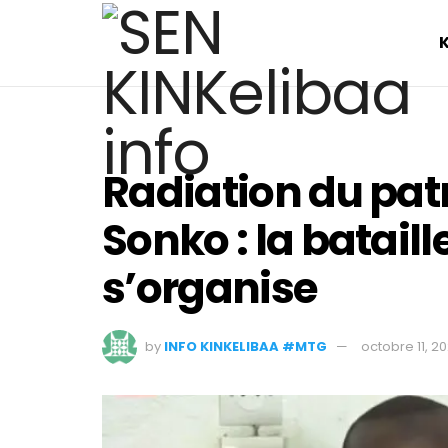
Radiation du pa
Sonko : la bataill
s’organise
by
INFO KINKELIBAA #MTG
octobre 11, 2