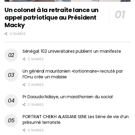
Un colonel à la retraite lance un
appel patriotique au Président
Macky
0 SHARES
Sénégal: 102 universitaires publient un manifeste
0 SHARES
Un général mauritanien «tortionnaire» recruté par
l’Onu crée un malaise
0 SHARES
Pr Daouda Ndiaye, un marathonien du social
0 SHARES
PORTRAIT CHEIKH ALASSANE SENE Les Sène de vie d’un
présumé terroriste
0 SHARES