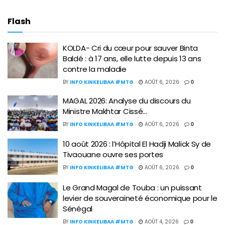
Flash
KOLDA- Cri du cœur pour sauver Binta
Baldé : à 17 ans, elle lutte depuis 13 ans
contre la maladie
BY
INFO KINKELIBAA #MTG
AOÛT 6, 2026
0
MAGAL 2026: Analyse du discours du
Ministre Makhtar Cissé…
BY
INFO KINKELIBAA #MTG
AOÛT 6, 2026
0
10 août 2026 : l’Hôpital El Hadji Malick Sy de
Tivaouane ouvre ses portes
BY
INFO KINKELIBAA #MTG
AOÛT 6, 2026
0
Le Grand Magal de Touba : un puissant
levier de souveraineté économique pour le
Sénégal
BY
INFO KINKELIBAA #MTG
AOÛT 4, 2026
0