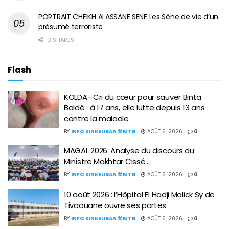
PORTRAIT CHEIKH ALASSANE SENE Les Sène de vie d’un
présumé terroriste
0 SHARES
Flash
KOLDA- Cri du cœur pour sauver Binta
Baldé : à 17 ans, elle lutte depuis 13 ans
contre la maladie
BY
INFO KINKELIBAA #MTG
AOÛT 6, 2026
0
MAGAL 2026: Analyse du discours du
Ministre Makhtar Cissé…
BY
INFO KINKELIBAA #MTG
AOÛT 6, 2026
0
10 août 2026 : l’Hôpital El Hadji Malick Sy de
Tivaouane ouvre ses portes
BY
INFO KINKELIBAA #MTG
AOÛT 6, 2026
0