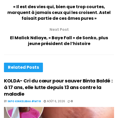
« Il est des vies qui, bien que trop courtes,
marquent à jamais ceux qui les croisent. Astel
faisait partie de ces âmes pures »
Next Post
El Malick Ndiaye, « Baye Fall » de Sonko, plus
jeune président de l’histoire
Related
Posts
KOLDA- Cri du cœur pour sauver Binta Baldé :
à 17 ans, elle lutte depuis 13 ans contre la
maladie
BY
INFO KINKELIBAA #MTG
AOÛT 6, 2026
0