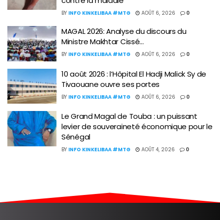
contre la maladie
BY
INFO KINKELIBAA #MTG
AOÛT 6, 2026
0
MAGAL 2026: Analyse du discours du
Ministre Makhtar Cissé…
BY
INFO KINKELIBAA #MTG
AOÛT 6, 2026
0
10 août 2026 : l’Hôpital El Hadji Malick Sy de
Tivaouane ouvre ses portes
BY
INFO KINKELIBAA #MTG
AOÛT 6, 2026
0
Le Grand Magal de Touba : un puissant
levier de souveraineté économique pour le
Sénégal
BY
INFO KINKELIBAA #MTG
AOÛT 4, 2026
0