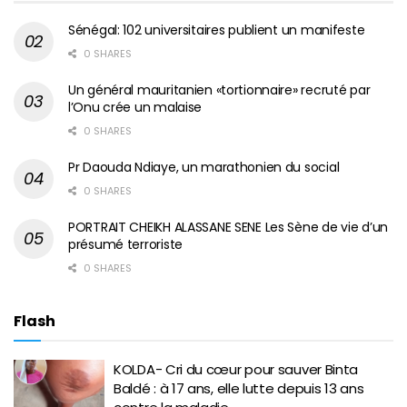
Sénégal: 102 universitaires publient un manifeste
0 SHARES
Un général mauritanien «tortionnaire» recruté par
l’Onu crée un malaise
0 SHARES
Pr Daouda Ndiaye, un marathonien du social
0 SHARES
PORTRAIT CHEIKH ALASSANE SENE Les Sène de vie d’un
présumé terroriste
0 SHARES
Flash
KOLDA- Cri du cœur pour sauver Binta
Baldé : à 17 ans, elle lutte depuis 13 ans