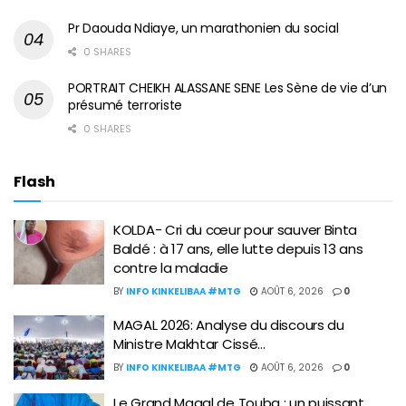
Pr Daouda Ndiaye, un marathonien du social
0 SHARES
PORTRAIT CHEIKH ALASSANE SENE Les Sène de vie d’un
présumé terroriste
0 SHARES
Flash
KOLDA- Cri du cœur pour sauver Binta
Baldé : à 17 ans, elle lutte depuis 13 ans
contre la maladie
BY
INFO KINKELIBAA #MTG
AOÛT 6, 2026
0
MAGAL 2026: Analyse du discours du
Ministre Makhtar Cissé…
BY
INFO KINKELIBAA #MTG
AOÛT 6, 2026
0
Le Grand Magal de Touba : un puissant