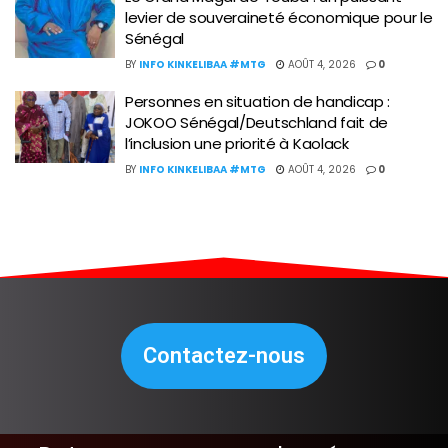
levier de souveraineté économique pour le
Sénégal
BY
INFO KINKELIBAA #MTG
AOÛT 4, 2026
0
Personnes en situation de handicap :
JOKOO Sénégal/Deutschland fait de
l’inclusion une priorité à Kaolack
BY
INFO KINKELIBAA #MTG
AOÛT 4, 2026
0
Contactez-nous