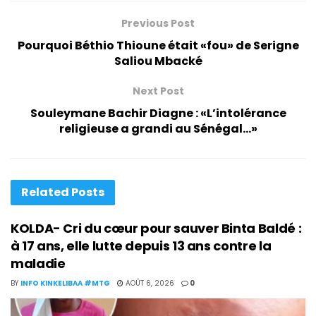
Previous Post
Pourquoi Béthio Thioune était «fou» de Serigne
Saliou Mbacké
Next Post
Souleymane Bachir Diagne : «L’intolérance
religieuse a grandi au Sénégal…»
Related
Posts
KOLDA- Cri du cœur pour sauver Binta Baldé :
à 17 ans, elle lutte depuis 13 ans contre la
maladie
BY
INFO KINKELIBAA #MTG
AOÛT 6, 2026
0