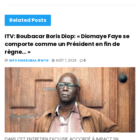
Related
Posts
ITV: Boubacar Boris Diop: « Diomaye Faye se
comporte comme un Président en fin de
règne… »
BY
INFO KINKELIBAA #MTG
AOÛT 7, 2026
0
DANS CET ENTRETIEN EXCLUSIF ACCORDÉ À IMPACT.SN,