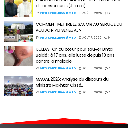
de consensus! »(Jamra)
BY
INFO KINKELIBAA #MTG
AOÛT 8, 2026
0
COMMENT METTRE LE SAVOIR AU SERVICE DU
POUVOIR AU SENEGAL ?
BY
INFO KINKELIBAA #MTG
AOÛT 7, 2026
0
KOLDA- Cri du cœur pour sauver Binta
Baldé : à 17 ans, elle lutte depuis 13 ans
contre la maladie
BY
INFO KINKELIBAA #MTG
AOÛT 6, 2026
0
MAGAL 2026: Analyse du discours du
Ministre Makhtar Cissé…
BY
INFO KINKELIBAA #MTG
AOÛT 6, 2026
0