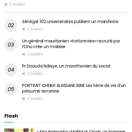
0 SHARES
Sénégal: 102 universitaires publient un manifeste
0 SHARES
Un général mauritanien «tortionnaire» recruté par
l’Onu crée un malaise
0 SHARES
Pr Daouda Ndiaye, un marathonien du social
0 SHARES
PORTRAIT CHEIKH ALASSANE SENE Les Sène de vie d’un
présumé terroriste
0 SHARES
Flash
« Mouhamadou Makhtar Cissé: un homme