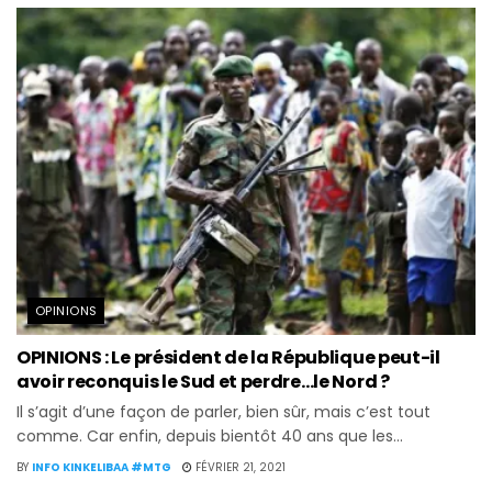
OPINIONS
OPINIONS : Le président de la République peut-il
avoir reconquis le Sud et perdre…le Nord ?
Il s’agit d’une façon de parler, bien sûr, mais c’est tout
comme. Car enfin, depuis bientôt 40 ans que les...
BY
INFO KINKELIBAA #MTG
FÉVRIER 21, 2021