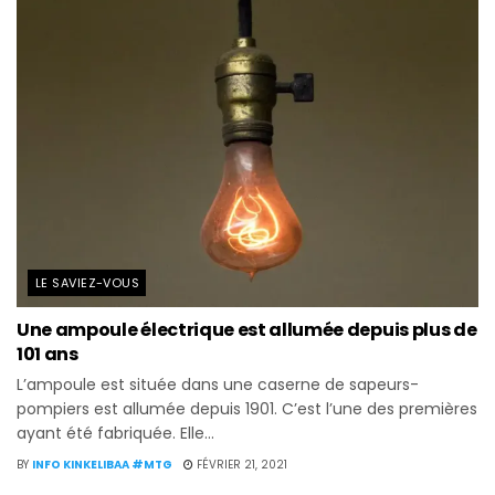
LE SAVIEZ-VOUS
Une ampoule électrique est allumée depuis plus de
101 ans
L’ampoule est située dans une caserne de sapeurs-
pompiers est allumée depuis 1901. C’est l’une des premières
ayant été fabriquée. Elle...
BY
INFO KINKELIBAA #MTG
FÉVRIER 21, 2021