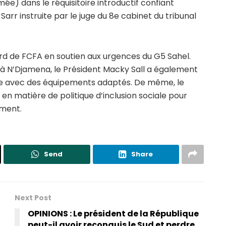
ée) dans le réquisitoire introductif confiant
 Sarr instruite par le juge du 8e cabinet du tribunal
ard de FCFA en soutien aux urgences du G5 Sahel.
é à N’Djamena, le Président Macky Sall a également
ste avec des équipements adaptés. De même, le
en matière de politique d’inclusion sociale pour
ement.
Send
Share
Next Post
OPINIONS : Le président de la République
peut-il avoir reconquis le Sud et perdre…