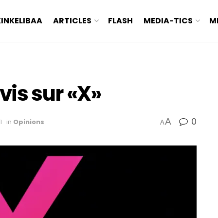
KINKELIBAA
ARTICLES
FLASH
MEDIA-TICS
M
vis sur «X»
0
A
1
in
Opinions
A