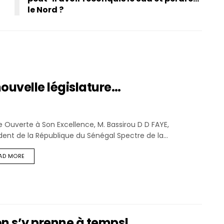
le Nord ?
nouvelle législature…
e Ouverte à Son Excellence, M. Bassirou D D FAYE,
dent de la République du Sénégal Spectre de la...
AD MORE
on s’y prenne à temps!