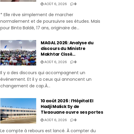
AOÛT 6, 2026
0
* Elle rêve simplement de marcher
normalement et de poursuivre ses études. Mais
pour Binta Baldé, 17 ans, originaire de...
MAGAL 2026: Analyse du
discours du Ministre
Makhtar Cissé…
AOÛT 6, 2026
0
Il y a des discours qui accompagnent un
événement. Et il y a ceux qui annoncent un
changement de cap.À...
10 août 2026 : l’Hôpital El
Hadji Malick Sy de
Tivaouane ouvre ses portes
AOÛT 6, 2026
0
Le compte à rebours est lancé. À compter du