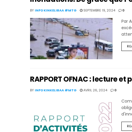
BY
INFO KINKELIBAA #MTG
SEPTEMBRE 19, 2024
0
Par 
excéd
atten
RE
RAPPORT OFNAC : lecture et 
BY
INFO KINKELIBAA #MTG
AVRIL 26, 2024
0
Comm
oblig
d'inn
RE