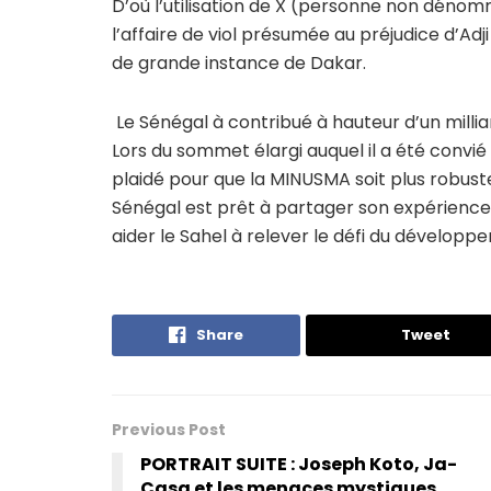
D’où l’utilisation de X (personne non dénomm
l’affaire de viol présumée au préjudice d’Adji
de grande instance de Dakar.
Le Sénégal à contribué à hauteur d’un milli
Lors du sommet élargi auquel il a été convi
plaidé pour que la MINUSMA soit plus robu
Sénégal est prêt à partager son expérience 
aider le Sahel à relever le défi du développ
Share
Tweet
Previous Post
PORTRAIT SUITE : Joseph Koto, Ja-
Casa et les menaces mystiques