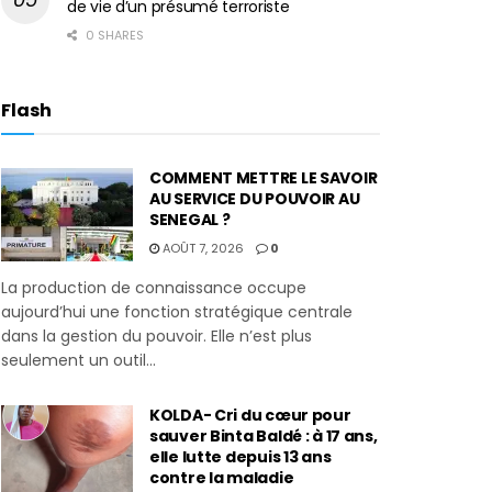
de vie d’un présumé terroriste
0 SHARES
Flash
COMMENT METTRE LE SAVOIR
AU SERVICE DU POUVOIR AU
SENEGAL ?
AOÛT 7, 2026
0
La production de connaissance occupe
aujourd’hui une fonction stratégique centrale
dans la gestion du pouvoir. Elle n’est plus
seulement un outil...
KOLDA- Cri du cœur pour
sauver Binta Baldé : à 17 ans,
elle lutte depuis 13 ans
contre la maladie