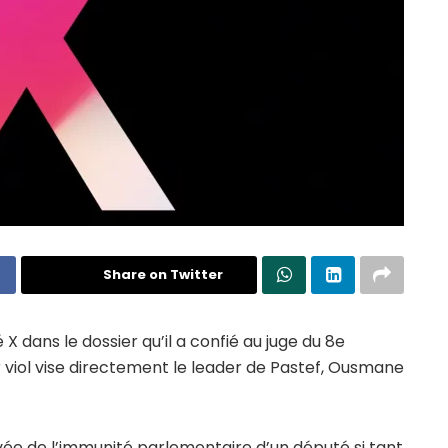
Share on Twitter
X dans le dossier qu’il a confié au juge du 8e
ur viol vise directement le leader de Pastef, Ousmane
evée de l’immunité parlementaire d’un député si tant