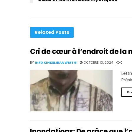
Related
Posts
Cri de cœur à l’endroit de la 
BY
INFO KINKELIBAA #MTG
OCTOBRE 10, 2024
0
Lettr
Prési
RE
Inondations: De grâce que l’