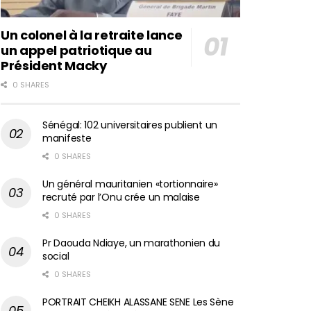
Un colonel à la retraite lance
un appel patriotique au
Président Macky
0 SHARES
Sénégal: 102 universitaires publient un
manifeste
0 SHARES
Un général mauritanien «tortionnaire»
recruté par l’Onu crée un malaise
0 SHARES
Pr Daouda Ndiaye, un marathonien du
social
0 SHARES
PORTRAIT CHEIKH ALASSANE SENE Les Sène