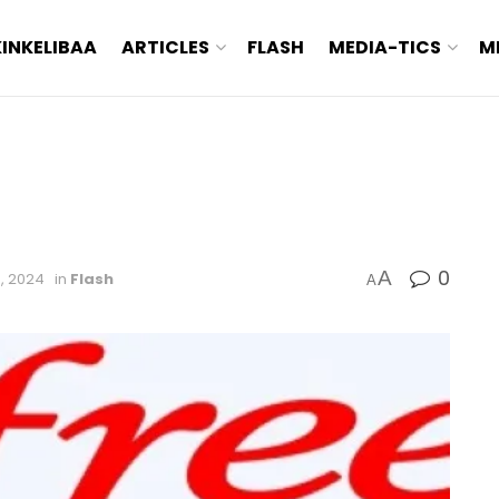
KINKELIBAA
ARTICLES
FLASH
MEDIA-TICS
M
0
A
, 2024
in
Flash
A