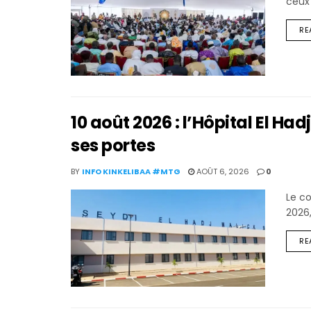
ceux
RE
10 août 2026 : l’Hôpital El Ha
ses portes
BY
INFO KINKELIBAA #MTG
AOÛT 6, 2026
0
Le co
2026,
RE