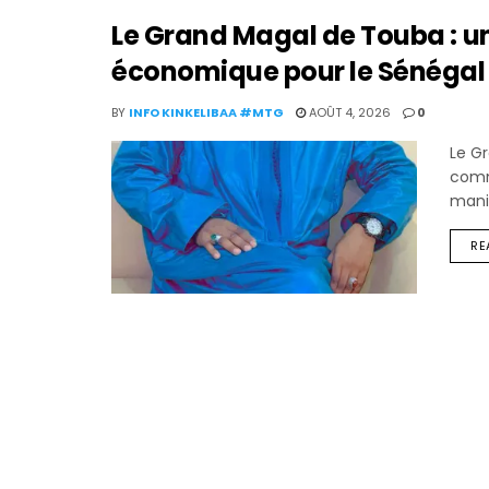
Le Grand Magal de Touba : un
économique pour le Sénégal
BY
INFO KINKELIBAA #MTG
AOÛT 4, 2026
0
Le G
commé
manif
RE