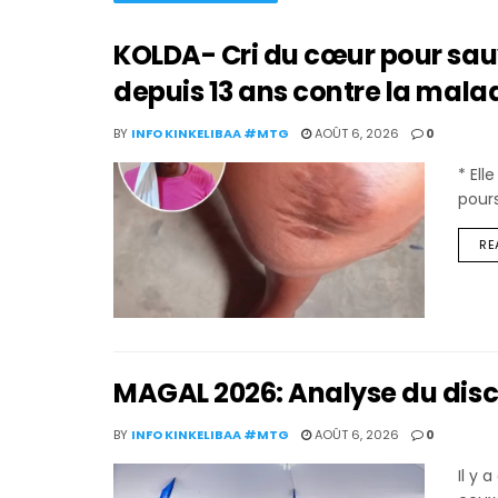
KOLDA- Cri du cœur pour sauver
depuis 13 ans contre la mala
BY
INFO KINKELIBAA #MTG
AOÛT 6, 2026
0
* El
pours
RE
MAGAL 2026: Analyse du disc
BY
INFO KINKELIBAA #MTG
AOÛT 6, 2026
0
Il y 