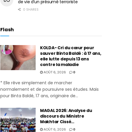
de vie d’un présumé terroriste
0 SHARES
Flash
KOLDA- Cri du cœur pour
sauver Binta Baldé : à 17 ans,
elle lutte depuis 13 ans
contre la maladie
AOÛT 6, 2026
0
* Elle rêve simplement de marcher
normalement et de poursuivre ses études. Mais
pour Binta Baldé, 17 ans, originaire de...
MAGAL 2026: Analyse du
discours du Ministre
Makhtar Cissé…
AOÛT 6, 2026
0