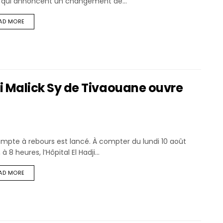
 qui annoncent un changement de...
AD MORE
dji Malick Sy de Tivaouane ouvre
mpte à rebours est lancé. À compter du lundi 10 août
 à 8 heures, l’Hôpital El Hadji...
AD MORE