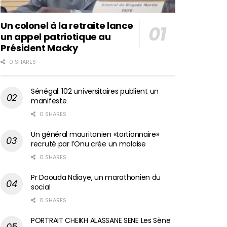
Un colonel à la retraite lance
un appel patriotique au
Président Macky
0 SHARES
Sénégal: 102 universitaires publient un
manifeste
0 SHARES
Un général mauritanien «tortionnaire»
recruté par l’Onu crée un malaise
0 SHARES
Pr Daouda Ndiaye, un marathonien du
social
0 SHARES
PORTRAIT CHEIKH ALASSANE SENE Les Sène