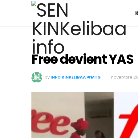
Free devient YAS
by
INFO KINKELIBAA #MTG
novembre 26