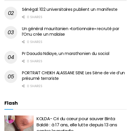
Sénégal: 102 universitaires publient un manifeste
0 SHARES
Un général mauritanien «tortionnaire» recruté par
l’Onu crée un malaise
0 SHARES
Pr Daouda Ndiaye, un marathonien du social
0 SHARES
PORTRAIT CHEIKH ALASSANE SENE Les Sène de vie d’un
présumé terroriste
0 SHARES
Flash
KOLDA- Cri du cœur pour sauver Binta
Baldé : à 17 ans, elle lutte depuis 13 ans
contre la maladie