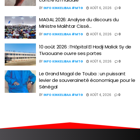
BY
INFO KINKELIBAA #MTG
AOÛT 6, 2026
0
MAGAL 2026: Analyse du discours du
Ministre Makhtar Cissé…
BY
INFO KINKELIBAA #MTG
AOÛT 6, 2026
0
10 août 2026 : l’Hôpital El Hadji Malick Sy de
Tivaouane ouvre ses portes
BY
INFO KINKELIBAA #MTG
AOÛT 6, 2026
0
Le Grand Magal de Touba : un puissant
levier de souveraineté économique pour le
Sénégal
BY
INFO KINKELIBAA #MTG
AOÛT 4, 2026
0