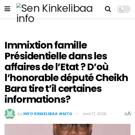
Immixtion famille
Présidentielle dans les
affaires de l’Etat ? D’où
l’honorable député Cheikh
Bara tire t’il certaines
informations?
A
by
INFO KINKELIBAA #MTG
avril 17, 2026
A