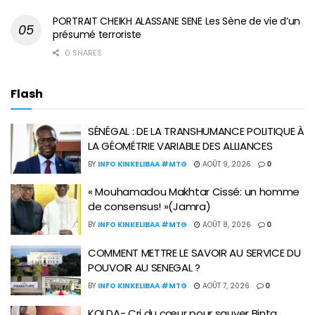
PORTRAIT CHEIKH ALASSANE SENE Les Sène de vie d’un
présumé terroriste
0 SHARES
Flash
SÉNÉGAL : DE LA TRANSHUMANCE POLITIQUE À
LA GÉOMÉTRIE VARIABLE DES ALLIANCES
BY
INFO KINKELIBAA #MTG
AOÛT 9, 2026
0
« Mouhamadou Makhtar Cissé: un homme
de consensus! »(Jamra)
BY
INFO KINKELIBAA #MTG
AOÛT 8, 2026
0
COMMENT METTRE LE SAVOIR AU SERVICE DU
POUVOIR AU SENEGAL ?
BY
INFO KINKELIBAA #MTG
AOÛT 7, 2026
0
KOLDA- Cri du cœur pour sauver Binta