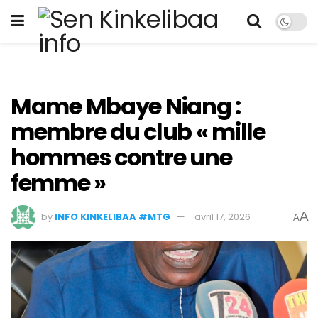
Mame Mbaye Niang :
membre du club « mille
hommes contre une
femme »
A
by
INFO KINKELIBAA #MTG
avril 17, 2026
A