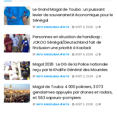
Le Grand Magal de Touba : un puissant
levier de souveraineté économique pour le
Sénégal
BY
INFO KINKELIBAA #MTG
AOÛT 4, 2026
0
Personnes en situation de handicap :
JOKOO Sénégal/Deutschland fait de
l’inclusion une priorité à Kaolack
BY
INFO KINKELIBAA #MTG
AOÛT 4, 2026
0
Magal 2026 : Le DG de la Police nationale
reçu par le Khalife Général des Mourides
BY
INFO KINKELIBAA #MTG
AOÛT 2, 2026
0
Magal de Touba: 4 000 policiers, 3 073
gendarmes appuyés par drones et radars,
et 563 sapeurs-pompiers
BY
INFO KINKELIBAA #MTG
AOÛT 3, 2026
0