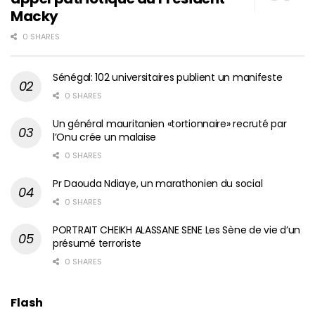
Macky
0 SHARES
Sénégal: 102 universitaires publient un manifeste
0 SHARES
Un général mauritanien «tortionnaire» recruté par
l’Onu crée un malaise
0 SHARES
Pr Daouda Ndiaye, un marathonien du social
0 SHARES
PORTRAIT CHEIKH ALASSANE SENE Les Sène de vie d’un
présumé terroriste
0 SHARES
Flash