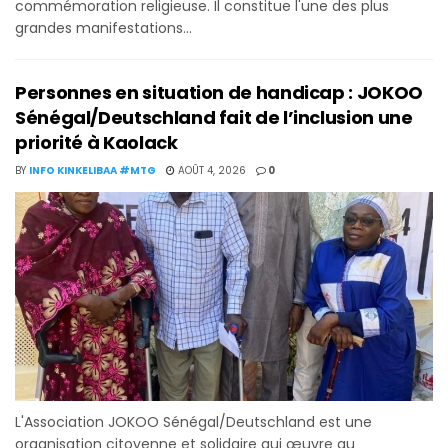
commémoration religieuse. Il constitue l'une des plus
grandes manifestations...
Personnes en situation de handicap : JOKOO
Sénégal/Deutschland fait de l’inclusion une
priorité à Kaolack
BY
INFO KINKELIBAA #MTG
AOÛT 4, 2026
0
L'Association JOKOO Sénégal/Deutschland est une
organisation citoyenne et solidaire qui œuvre au