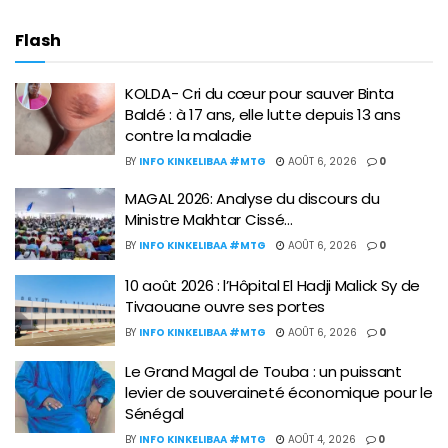
Flash
KOLDA- Cri du cœur pour sauver Binta
Baldé : à 17 ans, elle lutte depuis 13 ans
contre la maladie
BY
INFO KINKELIBAA #MTG
AOÛT 6, 2026
0
MAGAL 2026: Analyse du discours du
Ministre Makhtar Cissé…
BY
INFO KINKELIBAA #MTG
AOÛT 6, 2026
0
10 août 2026 : l’Hôpital El Hadji Malick Sy de
Tivaouane ouvre ses portes
BY
INFO KINKELIBAA #MTG
AOÛT 6, 2026
0
Le Grand Magal de Touba : un puissant
levier de souveraineté économique pour le
Sénégal
BY
INFO KINKELIBAA #MTG
AOÛT 4, 2026
0