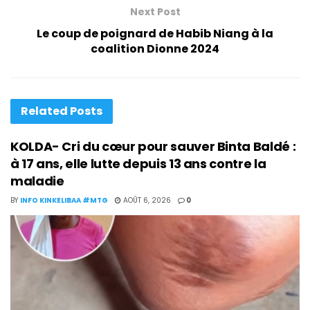
Next Post
Le coup de poignard de Habib Niang à la
coalition Dionne 2024
Related
Posts
KOLDA- Cri du cœur pour sauver Binta Baldé :
à 17 ans, elle lutte depuis 13 ans contre la
maladie
BY
INFO KINKELIBAA #MTG
AOÛT 6, 2026
0