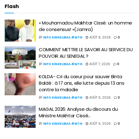
Flash
« Mouhamadou Makhtar Cissé: un homme
de consensus! »(Jamra)
BY
INFO KINKELIBAA #MTG
AOÛT 8, 2026
0
COMMENT METTRE LE SAVOIR AU SERVICE DU
POUVOIR AU SENEGAL ?
BY
INFO KINKELIBAA #MTG
AOÛT 7, 2026
0
KOLDA- Cri du cœur pour sauver Binta
Baldé : à 17 ans, elle lutte depuis 13 ans
contre la maladie
BY
INFO KINKELIBAA #MTG
AOÛT 6, 2026
0
MAGAL 2026: Analyse du discours du
Ministre Makhtar Cissé…
BY
INFO KINKELIBAA #MTG
AOÛT 6, 2026
0