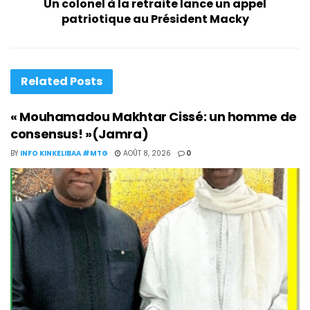
Un colonel à la retraite lance un appel
patriotique au Président Macky
Related
Posts
« Mouhamadou Makhtar Cissé: un homme de
consensus! »(Jamra)
BY
INFO KINKELIBAA #MTG
AOÛT 8, 2026
0