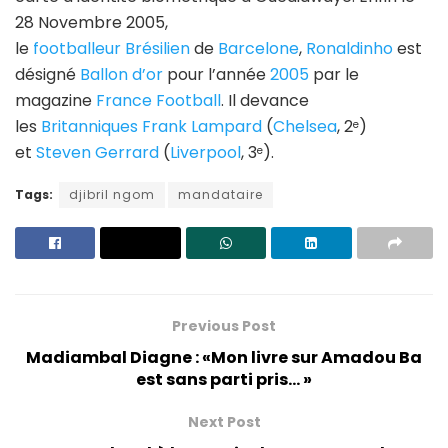
28 Novembre 2005,
le
footballeur
Brésilien
de
Barcelone
,
Ronaldinho
est
désigné
Ballon d’or
pour l’année
2005
par le
magazine
France Football
. Il devance
les
Britanniques
Frank Lampard
(
Chelsea
, 2
)
e
et
Steven Gerrard
(
Liverpool
, 3
).
e
Tags:
djibril ngom
mandataire
Previous Post
Madiambal Diagne : «Mon livre sur Amadou Ba
est sans parti pris… »
Next Post