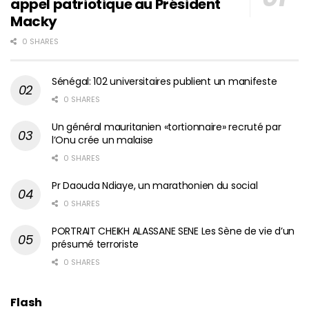
appel patriotique au Président
Macky
0 SHARES
Sénégal: 102 universitaires publient un manifeste
0 SHARES
Un général mauritanien «tortionnaire» recruté par
l’Onu crée un malaise
0 SHARES
Pr Daouda Ndiaye, un marathonien du social
0 SHARES
PORTRAIT CHEIKH ALASSANE SENE Les Sène de vie d’un
présumé terroriste
0 SHARES
Flash