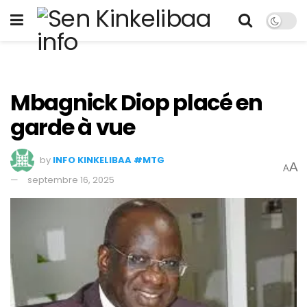
Mbagnick Diop placé en
garde à vue
by
INFO KINKELIBAA #MTG
A
A
septembre 16, 2025