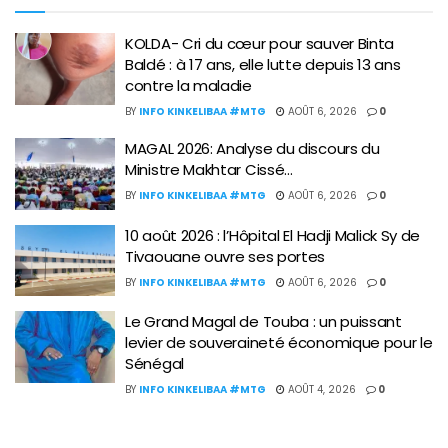
KOLDA- Cri du cœur pour sauver Binta
Baldé : à 17 ans, elle lutte depuis 13 ans
contre la maladie
BY
INFO KINKELIBAA #MTG
AOÛT 6, 2026
0
MAGAL 2026: Analyse du discours du
Ministre Makhtar Cissé…
BY
INFO KINKELIBAA #MTG
AOÛT 6, 2026
0
10 août 2026 : l’Hôpital El Hadji Malick Sy de
Tivaouane ouvre ses portes
BY
INFO KINKELIBAA #MTG
AOÛT 6, 2026
0
Le Grand Magal de Touba : un puissant
levier de souveraineté économique pour le
Sénégal
BY
INFO KINKELIBAA #MTG
AOÛT 4, 2026
0