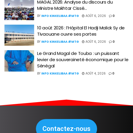
MAGAL 2026: Analyse du discours du
Ministre Makhtar Cissé…
BY
INFO KINKELIBAA #MTG
AOÛT 6, 2026
0
10 août 2026 : l’Hôpital El Hadji Malick Sy de
Tivaouane ouvre ses portes
BY
INFO KINKELIBAA #MTG
AOÛT 6, 2026
0
Le Grand Magal de Touba : un puissant
levier de souveraineté économique pour le
Sénégal
BY
INFO KINKELIBAA #MTG
AOÛT 4, 2026
0
Contactez-nous