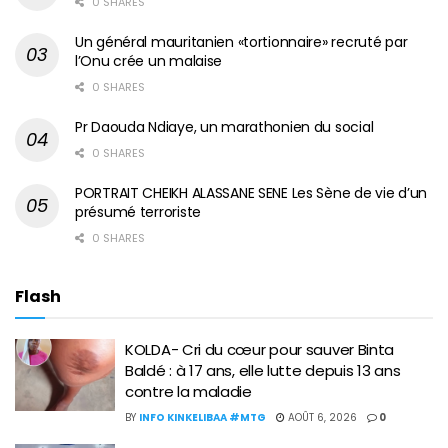
0 SHARES
Un général mauritanien «tortionnaire» recruté par
l’Onu crée un malaise
0 SHARES
Pr Daouda Ndiaye, un marathonien du social
0 SHARES
PORTRAIT CHEIKH ALASSANE SENE Les Sène de vie d’un
présumé terroriste
0 SHARES
Flash
KOLDA- Cri du cœur pour sauver Binta
Baldé : à 17 ans, elle lutte depuis 13 ans
contre la maladie
BY
INFO KINKELIBAA #MTG
AOÛT 6, 2026
0