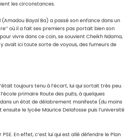
 soient les circonstances.
al (Amadou Bayal Ba) a passé son enfance dans un
e’’ où il a fait ses premiers pas portait bien son
re pour vivre dans ce coin, se souvient Cheikh Ndama,
y avait ici toute sorte de voyous, des fumeurs de
tait toujours tenu à l’écart, lui qui sortait très peu.
à l’école primaire Route des puits, à quelques
e dans un état de délabrement manifeste (du moins
t ensuite le lycée Maurice Delafosse puis l’université
SE. En effet, c’est lui qui est allé défendre le Plan