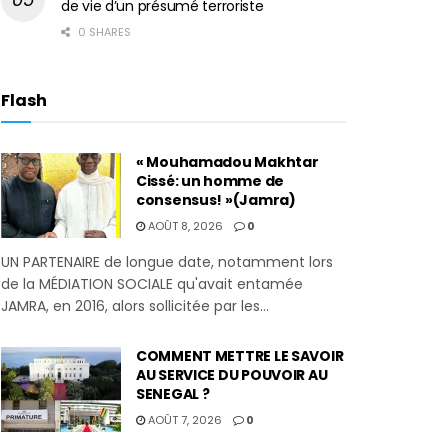
de vie d’un présumé terroriste
0 SHARES
Flash
« Mouhamadou Makhtar
Cissé: un homme de
consensus! »(Jamra)
AOÛT 8, 2026
0
UN PARTENAIRE de longue date, notamment lors
de la MÉDIATION SOCIALE qu'avait entamée
JAMRA, en 2016, alors sollicitée par les...
COMMENT METTRE LE SAVOIR
AU SERVICE DU POUVOIR AU
SENEGAL ?
AOÛT 7, 2026
0