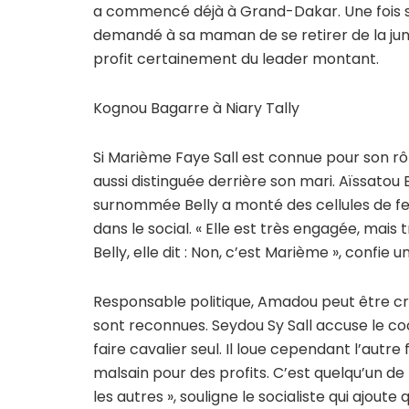
a commencé déjà à Grand-Dakar. Une fois so
demandé à sa maman de se retirer de la jung
profit certainement du leader montant.
Kognou Bagarre à Niary Tally
Si Marième Faye Sall est connue pour son r
aussi distinguée derrière son mari. Aïssatou B
surnommée Belly a monté des cellules de fe
dans le social. « Elle est très engagée, mais 
Belly, elle dit : Non, c’est Marième », confie 
Responsable politique, Amadou peut être crit
sont reconnues. Seydou Sy Sall accuse le c
faire cavalier seul. Il loue cependant l’aut
malsain pour des profits. C’est quelqu’un de
les autres », souligne le socialiste qui ajout