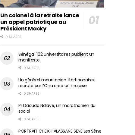
Un colonel à la retraite lance
un appel patriotique au
Président Macky
0 SHARES
Sénégal: 102 universitaires publient un
manifeste
0 SHARES
Un général mauritanien «tortionnaire»
recruté par l’Onu crée un malaise
0 SHARES
Pr Daouda Ndiaye, un marathonien du
social
0 SHARES
PORTRAIT CHEIKH ALASSANE SENE Les Sène