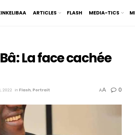
KINKELIBAA
ARTICLES
FLASH
MEDIA-TICS
M
Bâ: La face cachée
0
A
, 2022
in
Flash
,
Portrait
A