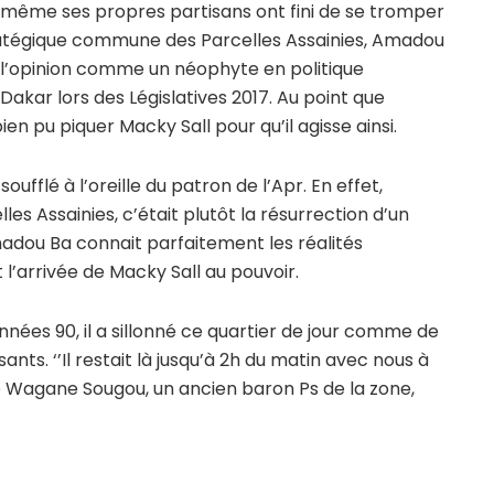
et même ses propres partisans ont fini de se tromper
tratégique commune des Parcelles Assainies, Amadou
r l’opinion comme un néophyte en politique
kar lors des Législatives 2017. Au point que
n pu piquer Macky Sall pour qu’il agisse ainsi.
soufflé à l’oreille du patron de l’Apr. En effet,
es Assainies, c’était plutôt la résurrection d’un
madou Ba connait parfaitement les réalités
t l’arrivée de Macky Sall au pouvoir.
nnées 90, il a sillonné ce quartier de jour comme de
ants. ‘’Il restait là jusqu’à 2h du matin avec nous à
ne Wagane Sougou, un ancien baron Ps de la zone,