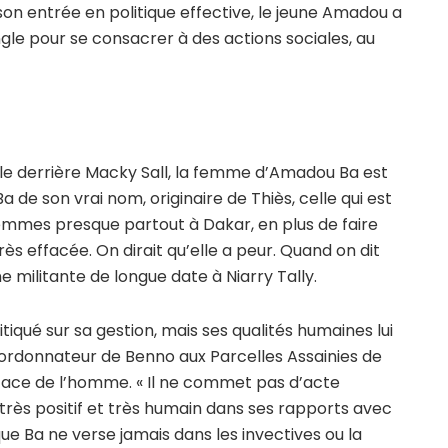
n entrée en politique effective, le jeune Amadou a
le pour se consacrer à des actions sociales, au
ôle derrière Macky Sall, la femme d’Amadou Ba est
a de son vrai nom, originaire de Thiès, celle qui est
mmes presque partout à Dakar, en plus de faire
très effacée. On dirait qu’elle a peur. Quand on dit
une militante de longue date à Niarry Tally.
iqué sur sa gestion, mais ses qualités humaines lui
oordonnateur de Benno aux Parcelles Assainies de
re face de l’homme. « Il ne commet pas d’acte
 très positif et très humain dans ses rapports avec
e que Ba ne verse jamais dans les invectives ou la