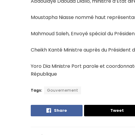
Abdoulaye Daouda Diallo, ministre d’Etat di
Moustapha Niasse nommé haut représentant
Mahmoud Saleh, Envoyé spécial du Président
Cheikh Kanté Ministre auprès du Président d
Yoro Dia Ministre Port parole et coordonnat
République
Tags:
Gouvernement
Share
Tweet