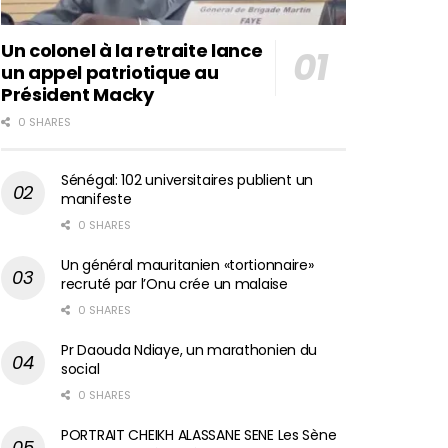
Un colonel à la retraite lance
un appel patriotique au
Président Macky
0 SHARES
Sénégal: 102 universitaires publient un
manifeste
0 SHARES
Un général mauritanien «tortionnaire»
recruté par l’Onu crée un malaise
0 SHARES
Pr Daouda Ndiaye, un marathonien du
social
0 SHARES
PORTRAIT CHEIKH ALASSANE SENE Les Sène