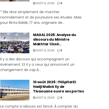
AOÛT 6, 2026
0
* Elle rêve simplement de marcher
normalement et de poursuivre ses études. Mais
pour Binta Baldé, 17 ans, originaire de...
MAGAL 2026: Analyse du
discours du Ministre
Makhtar Cissé…
AOÛT 6, 2026
0
Il y a des discours qui accompagnent un
événement. Et il y a ceux qui annoncent un
changement de cap.À...
10 août 2026 : l’Hôpital El
Hadji Malick Sy de
Tivaouane ouvre ses portes
AOÛT 6, 2026
0
Le compte à rebours est lancé. À compter du