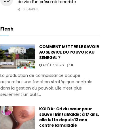
de vie d’un présumé terroriste
0 SHARES
Flash
COMMENT METTRE LE SAVOIR
AU SERVICE DU POUVOIR AU
SENEGAL ?
AOÛT 7, 2026
0
La production de connaissance occupe
aujourd’hui une fonction stratégique centrale
dans la gestion du pouvoir. Elle n’est plus
seulement un outil...
KOLDA- Cri du cœur pour
sauver Binta Baldé : à 17 ans,
elle lutte depuis 13 ans
contre la maladie