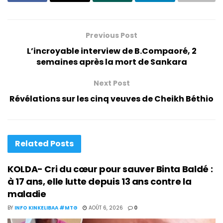
Previous Post
L’incroyable interview de B.Compaoré, 2
semaines après la mort de Sankara
Next Post
Révélations sur les cinq veuves de Cheikh Béthio
Related
Posts
KOLDA- Cri du cœur pour sauver Binta Baldé :
à 17 ans, elle lutte depuis 13 ans contre la
maladie
BY
INFO KINKELIBAA #MTG
AOÛT 6, 2026
0