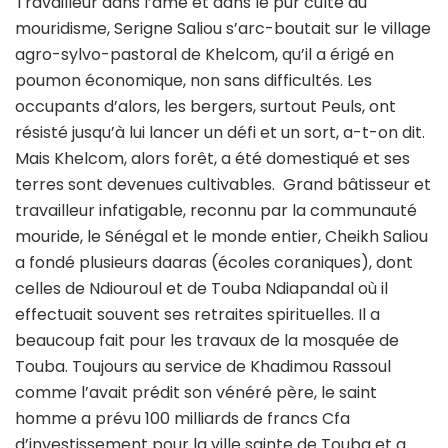
Travailleur dans l’âme et dans le pur culte du
mouridisme, Serigne Saliou s’arc-boutait sur le village
agro-sylvo-pastoral de Khelcom, qu’il a érigé en
poumon économique, non sans difficultés. Les
occupants d’alors, les bergers, surtout Peuls, ont
résisté jusqu’à lui lancer un défi et un sort, a-t-on dit.
Mais Khelcom, alors forêt, a été domestiqué et ses
terres sont devenues cultivables. Grand bâtisseur et
travailleur infatigable, reconnu par la communauté
mouride, le Sénégal et le monde entier, Cheikh Saliou
a fondé plusieurs daaras (écoles coraniques), dont
celles de Ndiouroul et de Touba Ndiapandal où il
effectuait souvent ses retraites spirituelles. Il a
beaucoup fait pour les travaux de la mosquée de
Touba. Toujours au service de Khadimou Rassoul
comme l’avait prédit son vénéré père, le saint
homme a prévu 100 milliards de francs Cfa
d’investissement pour la ville sainte de Touba et a