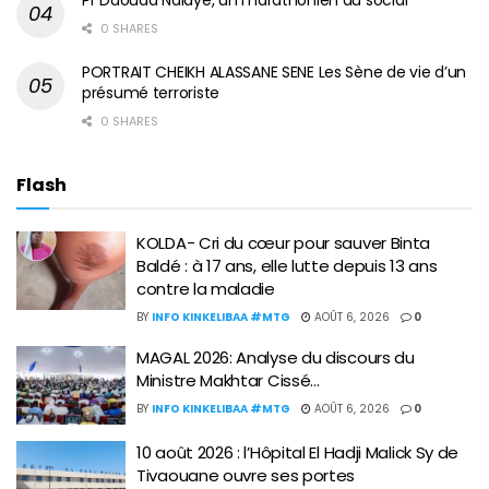
Pr Daouda Ndiaye, un marathonien du social
0 SHARES
PORTRAIT CHEIKH ALASSANE SENE Les Sène de vie d’un
présumé terroriste
0 SHARES
Flash
KOLDA- Cri du cœur pour sauver Binta
Baldé : à 17 ans, elle lutte depuis 13 ans
contre la maladie
BY
INFO KINKELIBAA #MTG
AOÛT 6, 2026
0
MAGAL 2026: Analyse du discours du
Ministre Makhtar Cissé…
BY
INFO KINKELIBAA #MTG
AOÛT 6, 2026
0
10 août 2026 : l’Hôpital El Hadji Malick Sy de
Tivaouane ouvre ses portes