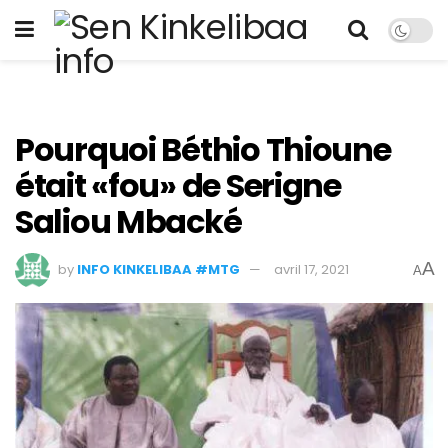
Pourquoi Béthio Thioune
était «fou» de Serigne
Saliou Mbacké
A
by
INFO KINKELIBAA #MTG
avril 17, 2021
A