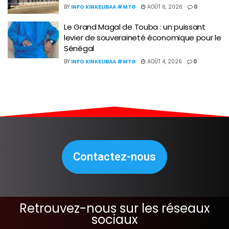
BY
INFO KINKELIBAA #MTG
AOÛT 6, 2026
0
Le Grand Magal de Touba : un puissant
levier de souveraineté économique pour le
Sénégal
BY
INFO KINKELIBAA #MTG
AOÛT 4, 2026
0
Contactez-nous
Retrouvez-nous sur les réseaux
sociaux