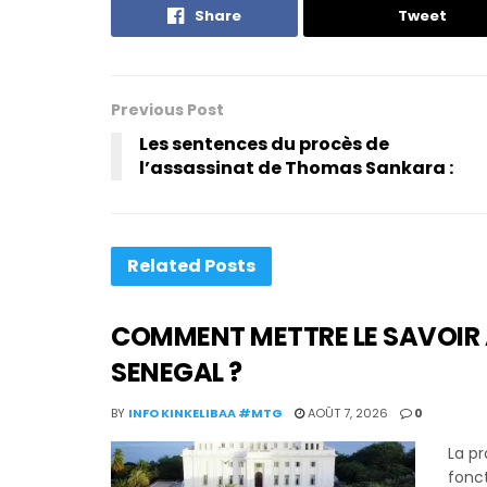
Share
Tweet
Previous Post
Les sentences du procès de
l’assassinat de Thomas Sankara :
Related
Posts
COMMENT METTRE LE SAVOIR 
SENEGAL ?
BY
INFO KINKELIBAA #MTG
AOÛT 7, 2026
0
La p
fonct