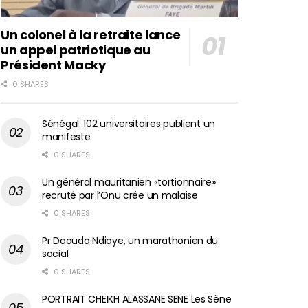
Un colonel à la retraite lance
un appel patriotique au
Président Macky
0 SHARES
Sénégal: 102 universitaires publient un
manifeste
0 SHARES
Un général mauritanien «tortionnaire»
recruté par l’Onu crée un malaise
0 SHARES
Pr Daouda Ndiaye, un marathonien du
social
0 SHARES
PORTRAIT CHEIKH ALASSANE SENE Les Sène