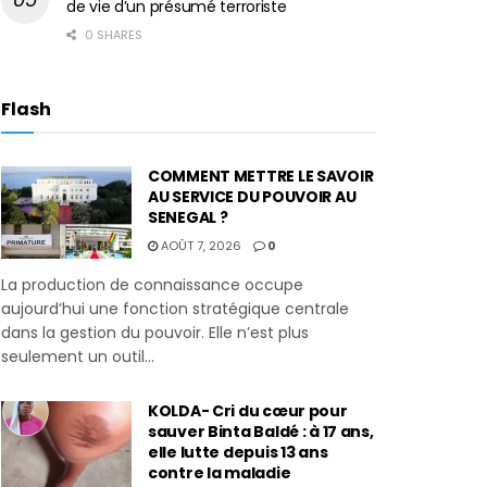
de vie d’un présumé terroriste
0 SHARES
Flash
COMMENT METTRE LE SAVOIR
AU SERVICE DU POUVOIR AU
SENEGAL ?
AOÛT 7, 2026
0
La production de connaissance occupe
aujourd’hui une fonction stratégique centrale
dans la gestion du pouvoir. Elle n’est plus
seulement un outil...
KOLDA- Cri du cœur pour
sauver Binta Baldé : à 17 ans,
elle lutte depuis 13 ans
contre la maladie