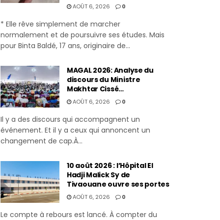
AOÛT 6, 2026
0
* Elle rêve simplement de marcher
normalement et de poursuivre ses études. Mais
pour Binta Baldé, 17 ans, originaire de...
MAGAL 2026: Analyse du
discours du Ministre
Makhtar Cissé…
AOÛT 6, 2026
0
Il y a des discours qui accompagnent un
événement. Et il y a ceux qui annoncent un
changement de cap.À...
10 août 2026 : l’Hôpital El
Hadji Malick Sy de
Tivaouane ouvre ses portes
AOÛT 6, 2026
0
Le compte à rebours est lancé. À compter du