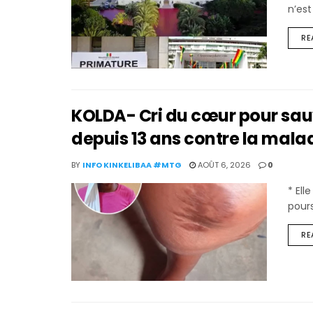
n’est
RE
KOLDA- Cri du cœur pour sauver
depuis 13 ans contre la mala
BY
INFO KINKELIBAA #MTG
AOÛT 6, 2026
0
* El
pours
RE