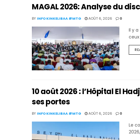
MAGAL 2026: Analyse du disc
BY
INFO KINKELIBAA #MTG
AOÛT 6, 2026
0
Il y 
ceux
RE
10 août 2026 : l’Hôpital El Ha
ses portes
BY
INFO KINKELIBAA #MTG
AOÛT 6, 2026
0
Le co
2026,