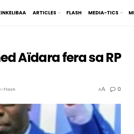
KINKELIBAA
ARTICLES
FLASH
MEDIA-TICS
M
ed Aïdara fera sa RP
0
A
in
Flash
A