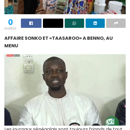
0
SHARES
AFFAIRE SONKO ET «TAASAROO» A BENNO, AU
MENU
Les journaux sénégalais sont toujours friands de tout