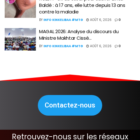
Baldé : à 17 ans, elle lutte depuis 13 ans
contre la maladie
BY
INFO KINKELIBAA #MTG
AOÛT 6, 2026
0
MAGAL 2026: Analyse du discours du
Ministre Makhtar Cissé…
BY
INFO KINKELIBAA #MTG
AOÛT 6, 2026
0
Contactez-nous
Retrouvez-nous sur les réseaux