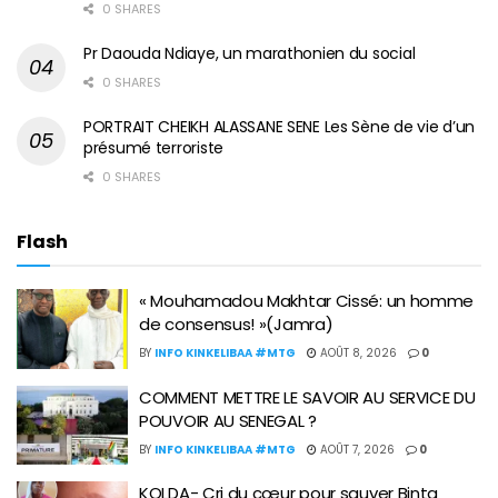
0 SHARES
Pr Daouda Ndiaye, un marathonien du social
0 SHARES
PORTRAIT CHEIKH ALASSANE SENE Les Sène de vie d’un
présumé terroriste
0 SHARES
Flash
« Mouhamadou Makhtar Cissé: un homme
de consensus! »(Jamra)
BY
INFO KINKELIBAA #MTG
AOÛT 8, 2026
0
COMMENT METTRE LE SAVOIR AU SERVICE DU
POUVOIR AU SENEGAL ?
BY
INFO KINKELIBAA #MTG
AOÛT 7, 2026
0
KOLDA- Cri du cœur pour sauver Binta