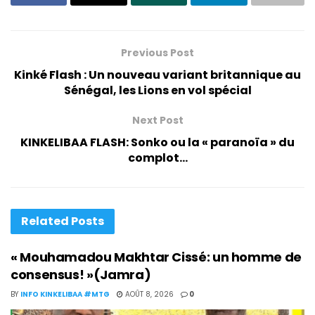
Previous Post
Kinké Flash : Un nouveau variant britannique au
Sénégal, les Lions en vol spécial
Next Post
KINKELIBAA FLASH: Sonko ou la « paranoïa » du
complot…
Related
Posts
« Mouhamadou Makhtar Cissé: un homme de
consensus! »(Jamra)
BY
INFO KINKELIBAA #MTG
AOÛT 8, 2026
0