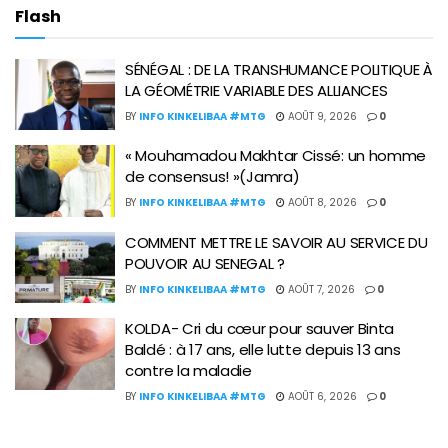
Flash
SÉNÉGAL : DE LA TRANSHUMANCE POLITIQUE À
LA GÉOMÉTRIE VARIABLE DES ALLIANCES
BY
INFO KINKELIBAA #MTG
AOÛT 9, 2026
0
« Mouhamadou Makhtar Cissé: un homme
de consensus! »(Jamra)
BY
INFO KINKELIBAA #MTG
AOÛT 8, 2026
0
COMMENT METTRE LE SAVOIR AU SERVICE DU
POUVOIR AU SENEGAL ?
BY
INFO KINKELIBAA #MTG
AOÛT 7, 2026
0
KOLDA- Cri du cœur pour sauver Binta
Baldé : à 17 ans, elle lutte depuis 13 ans
contre la maladie
BY
INFO KINKELIBAA #MTG
AOÛT 6, 2026
0