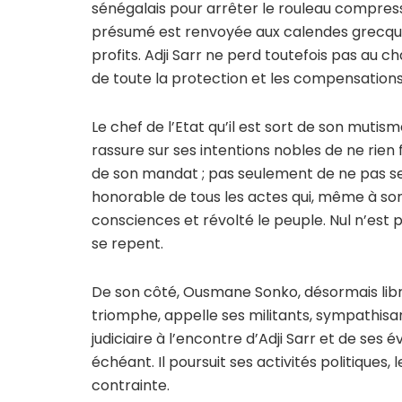
sénégalais pour arrêter le rouleau compress
présumé est renvoyée aux calendes grecque
profits. Adji Sarr ne perd toutefois pas au c
de toute la protection et les compensations qu
Le chef de l’Etat qu’il est sort de son mutisme
rassure sur ses intentions nobles de ne rien fa
de son mandat ; pas seulement de ne pas se
honorable de tous les actes qui, même à son 
consciences et révolté le peuple. Nul n’est p
se repent.
De son côté, Ousmane Sonko, désormais li
triomphe, appelle ses militants, sympathisan
judiciaire à l’encontre d’Adji Sarr et de se
échéant. Il poursuit ses activités politique
contrainte.