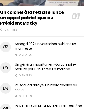
Un colonel à la retraite lance
un appel patriotique au
Président Macky
0 SHARES
Sénégal: 102 universitaires publient un
manifeste
0 SHARES
Un général mauritanien «tortionnaire»
recruté par l’Onu crée un malaise
0 SHARES
Pr Daouda Ndiaye, un marathonien du
social
0 SHARES
PORTRAIT CHEIKH ALASSANE SENE Les Sène