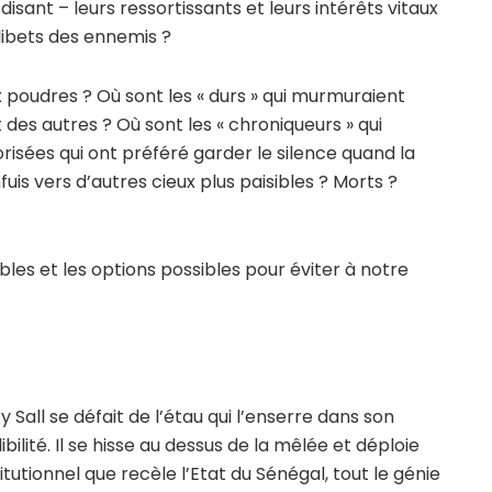
sant – leurs ressortissants et leurs intérêts vitaux
libets des ennemis ?
 poudres ? Où sont les « durs » qui murmuraient
et des autres ? Où sont les « chroniqueurs » qui
torisées qui ont préféré garder le silence quand la
fuis vers d’autres cieux plus paisibles ? Morts ?
les et les options possibles pour éviter à notre
 Sall se défait de l’étau qui l’enserre dans son
llibilité. Il se hisse au dessus de la mêlée et déploie
titutionnel que recèle l’Etat du Sénégal, tout le génie