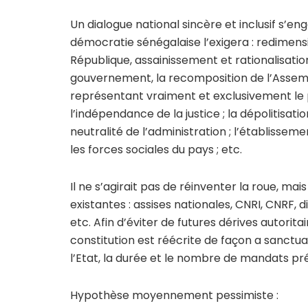
Un dialogue national sincère et inclusif s’enga
démocratie sénégalaise l’exigera : redimen
République, assainissement et rationalisation
gouvernement, la recomposition de l’Asse
représentant vraiment et exclusivement le 
l’indépendance de la justice ; la dépolitisati
neutralité de l’administration ; l’établissem
les forces sociales du pays ; etc.
Il ne s’agirait pas de réinventer la roue, mai
existantes : assises nationales, CNRI, CNRF, d
etc. Afin d’éviter de futures dérives autorita
constitution est réécrite de façon a sanctuar
l’Etat, la durée et le nombre de mandats prési
Hypothèse moyennement pessimiste :