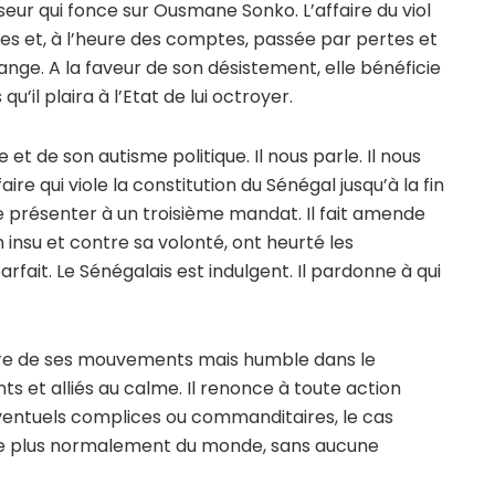
eur qui fonce sur Ousmane Sonko. L’affaire du viol
s et, à l’heure des comptes, passée par pertes et
hange. A la faveur de son désistement, elle bénéficie
’il plaira à l’Etat de lui octroyer.
 et de son autisme politique. Il nous parle. Il nous
ire qui viole la constitution du Sénégal jusqu’à la fin
 présenter à un troisième mandat. Il fait amende
insu et contre sa volonté, ont heurté les
arfait. Le Sénégalais est indulgent. Il pardonne à qui
bre de ses mouvements mais humble dans le
ts et alliés au calme. Il renonce à toute action
s éventuels complices ou commanditaires, le cas
s, le plus normalement du monde, sans aucune