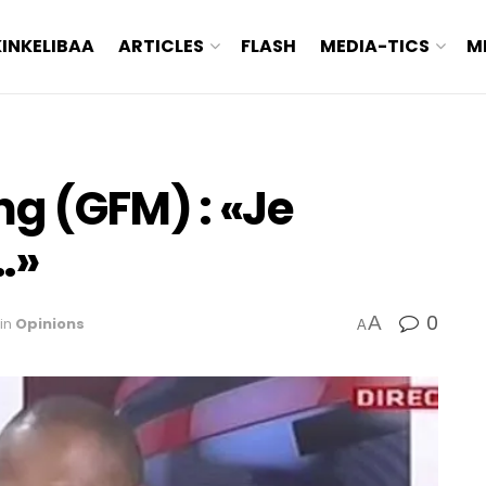
KINKELIBAA
ARTICLES
FLASH
MEDIA-TICS
M
g (GFM) : «Je
…»
0
A
in
Opinions
A